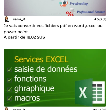
saba_it
5,0
(1)
Je vais convertir vos fichiers pdf en word ,excel ou
power point
À partir de 18,82 $US
saba_it
5,0
(8)