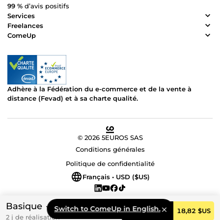
99 %
d’avis positifs
Services
Freelances
ComeUp
Adhère à la Fédération du e-commerce et de la vente à
distance (Fevad) et à sa charte qualité.
© 2026 5EUROS SAS
Conditions générales
Politique de confidentialité
Français • USD ($US)
Basique
Switch to ComeUp in English.
Commander
18,82 $US
2 j de réalisation