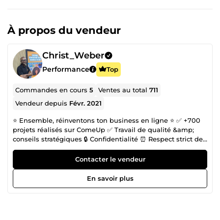
À propos du vendeur
Christ_Weber
Performance
Top
Commandes en cours
5
Ventes au total
711
Vendeur depuis
Févr. 2021
⭐️ Ensemble, réinventons ton business en ligne ⭐️ ✅ +700
projets réalisés sur ComeUp ✅ Travail de qualité &amp;
conseils stratégiques 🔒 Confidentialité ⏰ Respect strict des
délais 👋 Je suis Christ, fondateur de l’agence
DCSTRATEGY. Avec mon équipe, j’accompagne les auteurs
Contacter le vendeur
et entrepreneurs sur Amazon KDP et le marketing digital à
360° pour construire un business rentable. 💬 Contacte-moi
En savoir plus
dès maintenant pour transformer ton projet en résultats
concrets.