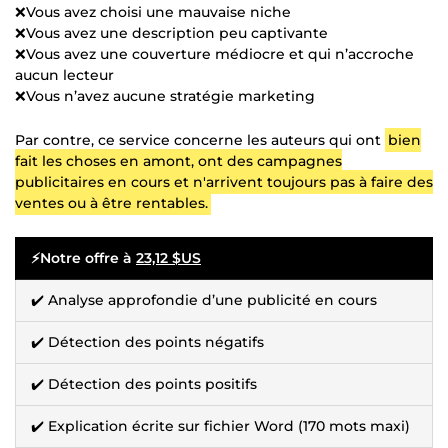
❌Vous avez choisi une mauvaise niche
❌Vous avez une description peu captivante
❌Vous avez une couverture médiocre et qui n’accroche
aucun lecteur
❌Vous n’avez aucune stratégie marketing
Par contre, ce service concerne les auteurs qui ont
bien
fait les choses en amont, ont des campagnes
publicitaires en cours et n'arrivent toujours pas à faire des
ventes ou à être rentables.
⚡Notre offre à
23,12 $US
✔️ Analyse approfondie d’une publicité en cours
✔️ Détection des points négatifs
✔️ Détection des points positifs
✔️ Explication écrite sur fichier Word (170 mots maxi)