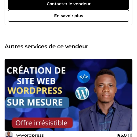
succès. Je suis passionné par la création de sites web
Contacter le vendeur
épurés et époustouflants pour aider mes clients à
développer leur Entreprise. Envoyez moi un message
En savoir plus
aujourd'hui et donnons à vos téléspectateurs cette
première impression qui tue. Mon objectif est de réaliser le
travail avec honnêteté, sécurité et dans les délais.
Autres services de ce vendeur
wwordpress
5,0
(1)