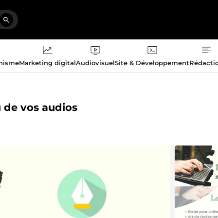
phisme
Marketing digital
Audiovisuel
Site & Développement
Rédacti
ou de vos audios