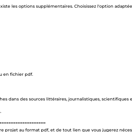
existe les options supplémentaires. Choisissez l'option adaptée
 en fichier pdf.
s dans des sources littéraires, journalistiques, scientifiques 
.
**************************
e projet au format pdf, et de tout lien que vous jugerez néces