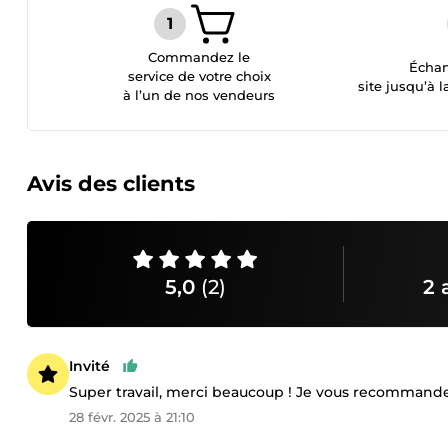
Commandez le
Échan
service de votre choix
site jusqu’à l
à l’un de nos vendeurs
Avis des clients
5,0
(2)
2 
Invité
Super travail, merci beaucoup ! Je vous recommande v
28 févr. 2025 à 21:10