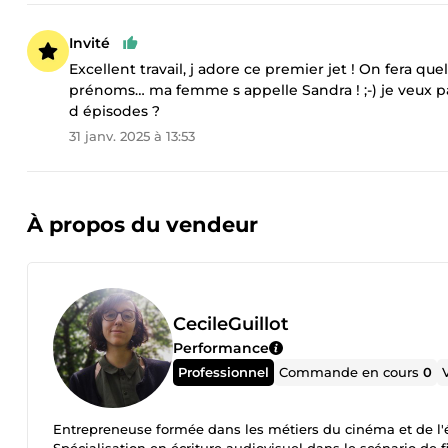
Invité
Excellent travail, j adore ce premier jet ! On fera qu
prénoms… ma femme s appelle Sandra ! ;-) je veux pas 
d épisodes ?
31 janv. 2025 à 13:53
À propos du vendeur
CecileGuillot
Performance
Professionnel
Commande en cours
0
Entrepreneuse formée dans les métiers du cinéma et de l'éc