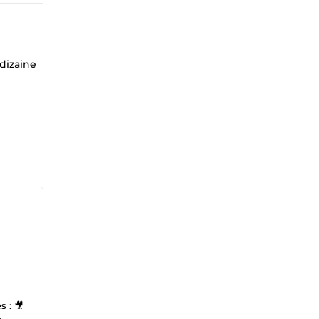
 dizaine
 : 🎥