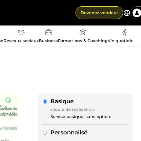
Devenez vendeur
on
Réseaux sociaux
Business
Formations & Coaching
Vie quotidienn
Basique
5 jours de réalisation
Service basique, sans option.
Personnalisé