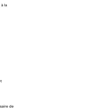
 à la
et
saire de