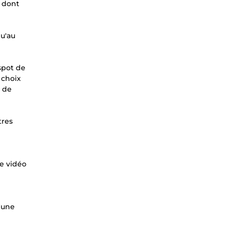
u dont
qu'au
 spot de
 choix
, de
tres
re vidéo
'une