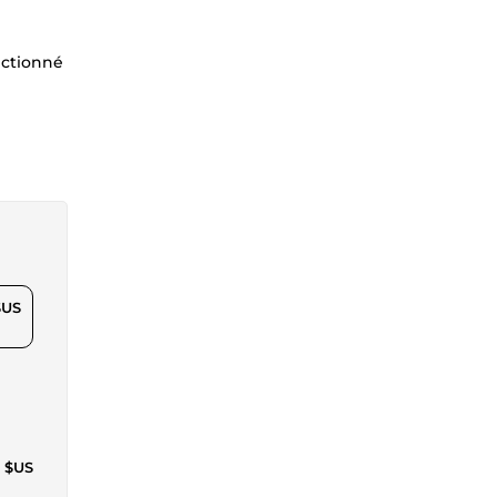
ectionné
$US
8 $US