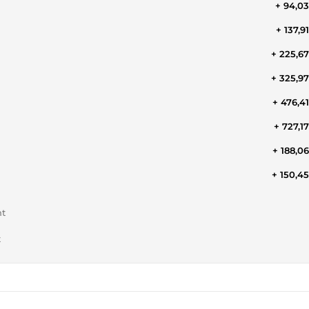
+ 94,0
+ 137,9
+ 225,6
+ 325,9
+ 476,4
+ 727,1
+ 188,0
+ 150,4
nt
t