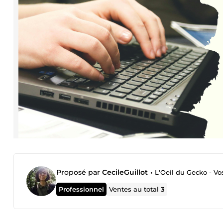
Proposé par
CecileGuillot
•
L'Oeil du Gecko - Vo
Professionnel
Ventes au total
3