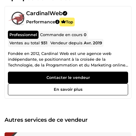
CardinalWeb
Performance
Top
Professionnel
Commande en cours
0
Ventes au total
931
Vendeur depuis
Avr. 2019
Fondée en 2012, Cardinal Web est une agence web
indépendante, se positionnant à la croisée de la
Technologie, de la Programmation et du Marketing online.
Cette maîtrise technologique nous permet de présenter
une offre digitale complète à nos clients. Un seul
Contacter le vendeur
partenaire pour plus de réactivité et de cohérence, une
vision globale, des coûts et des délais maîtrisés. De taille
En savoir plus
humaine et réactive, l’agence est composée d’experts qui
imaginent et conçoivent vos projets. Allant de la création
de sites au référencement, en passant par l’hébergement
et la gestion de contenus, nous vous offrons conseil et
assistance tout au long de votre chaine de production
Autres services de ce vendeur
web. Cette volonté de répondre à l’ensemble des besoins
online de nos clients nous a forgé une solide réputation et
nous a permis, par le même biais, de prendre les devants