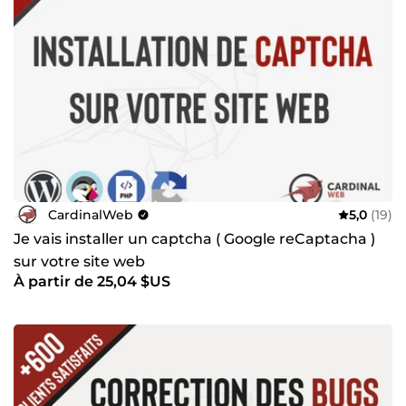
sur nos concurrents. Les résultats ont clairement suivi :
nous réalisons une croissance annuelle de 25%. Jetez un
coup d’œil à nos services et découvrez nos compétences.
Nous mettons toute notre expérience et savoir-faire à votre
service pour le déploiement de votre stratégie online et la
construction de votre E-réputation.
CardinalWeb
5,0
(19)
Je vais installer un captcha ( Google reCaptacha )
sur votre site web
À partir de 25,04 $US