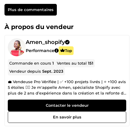
Plus de commentaires
À propos du vendeur
Amen_shopify
Performance
Top
Commande en cours
1
Ventes au total
151
Vendeur depuis
Sept. 2023
💼 Vendeuse Pro Vérifiée | ✅ +100 projets livrés | ⭐ +100 avis
5 étoiles 🙋‍♀️ Je m'appelle Amen, spécialiste Shopify avec
plus de 2 ans d’expérience dans la création et la refonte de
boutiques en ligne. Avec +100 projets livrés et + 100 avis
clients positifs, je suis aujourd’hui vendeuse
Contacter le vendeur
professionnelle vérifiée sur ComeUp, déterminée à aider
chaque entrepreneur à concrétiser son rêve e-commerce.
En savoir plus
💡 Mon approche ? 👉 Humaine, stratégique et 100 %
personnalisée. 👉Chaque boutique que je crée est pensée
pour refléter votre marque, séduire vos visiteurs et