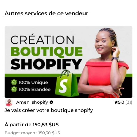
transformer les clics en ventes. 👉 Je prends le temps de
comprendre votre vision, vos produits et votre public cible,
Autres services de ce vendeur
afin de créer une boutique Shopify fluide, moderne et
surtout rentable. 💪 Forte de ma passion pour le e-
commerce et de mon engagement envers mes clients, je
vous propose un accompagnement professionnel de A à Z,
basé sur la confiance, la réactivité et l’excellence. ✔️
Structure optimisée ✔️ Design responsive &amp; sur
mesure ✔️ SEO &amp; textes orientés conversion ✔️
Livraison claire, rapide et sans stress 🚀 Prêt(e) à lancer ou
transformer votre boutique Shopify ? Cliquez sur le bouton
ci-dessous et bénéficiez d’un accompagnement sérieux,
humain, et taillé pour la réussite. 👉 Ensemble, donnons
vie à une boutique qui vous ressemble — et qui vend.
Amen_shopify
5,0
(31)
Je vais créer votre boutique shopify
À partir de 150,53 $US
Budget moyen : 150,30 $US