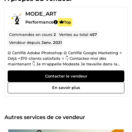
MODE_ART
Performance
Top
Commandes en cours
2
Ventes au total
457
Vendeur depuis
Janv. 2021
☑️ Certifié Adobe Photoshop ☑️ Certifié Google Marketing ⭐
Déjà +370 clients satisfaits ⭐ 👇 Contactez-moi dès
maintenant 👇 Je m'appelle Modeste Je travaille dans la
retouche, la création des designs et l'édition de site web ►
8 ans d'expérience (2017 à 2025) avec les logiciels Adobe
Contacter le vendeur
Photoshop, Adobe Illustrator, WordPress et Shopify. Voici
les services de conception et de retouche que je fournis: 🎨
En savoir plus
Graphisme : Services graphiques comprenant la création
de logos, de visuels promotionnels, de bannières, etc.
Design personnalisé pour refléter votre identité visuelle et
attirer l'attention de votre public. 🌐 Conception de sites
web avec WordPress et Shopify Création de sites web
Autres services de ce vendeur
professionnels et fonctionnels en utilisant les plateformes
WordPress et Shopify. Création de tunnels de vente pour
guider les visiteurs vers l'acte d'achat et maximiser les