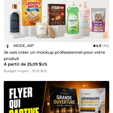
savoir-faire à votre service pour apporter une valeur
ajoutée à la réalisation de vos projets et je m'adapte à vos
besoins que vous soyez une entreprise ou une association
... Merci de me confier votre projet. Si vous avez des
questions sur mon travail, n'hésitez pas à me les poser. A
très vite sur Comeup !
MODE_ART
4,9
(36)
Je vais créer un mockup professionnel pour votre
produit
À partir de 25,09 $US
Budget moyen : 75,15 $US