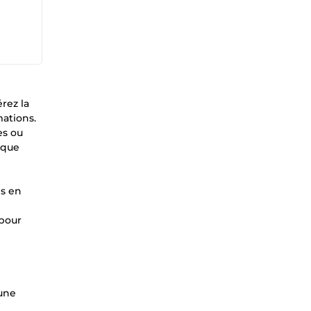
rez la
ations.
es ou
ique
es en
 pour
 une