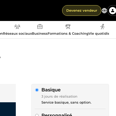
Devenez vendeur
on
Réseaux sociaux
Business
Formations & Coaching
Vie quotidienn
e
Basique
3 jours de réalisation
Service basique, sans option.
Personnalisé