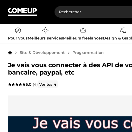
Pour vous
Meilleurs services
Meilleurs freelances
Design & Gra
Site & Développement
Programmation
Accueil
Je vais vous connecter à des API de vo
bancaire, paypal, etc
5,0
(4)
Ventes
4