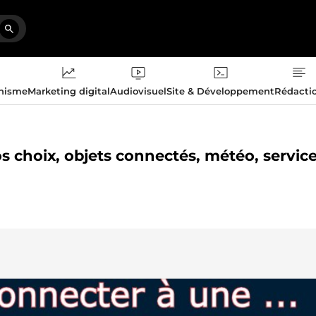
phisme
Marketing digital
Audiovisuel
Site & Développement
Rédacti
s choix, objets connectés, météo, servic