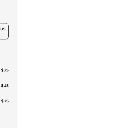
$US
6 $US
2 $US
1 $US