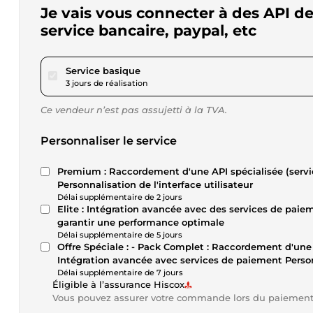
Je vais vous connecter à des API de
service bancaire, paypal, etc
pour 17,34 $US
Service basique
3 jours de réalisation
Ce vendeur n’est pas assujetti à la TVA.
Personnaliser le service
Premium : Raccordement d'une API spécialisée (services gouvernementaux, bases de données d'entreprise)
Personnalisation de l'interface utilisateur
Délai supplémentaire de 2 jours
Elite : Intégration avancée avec des services de paiement (bancaires, PayPal) Suivi post-intégration pour
garantir une performance optimale
Délai supplémentaire de 5 jours
Offre Spéciale : - Pack Complet : Raccordement d'une API publique Raccordement d'une API spécialisée
Intégration avancée avec services de paiement Personna
Délai supplémentaire de 7 jours
Éligible à l’assurance Hiscox
Vous pouvez assurer votre commande lors du paiemen