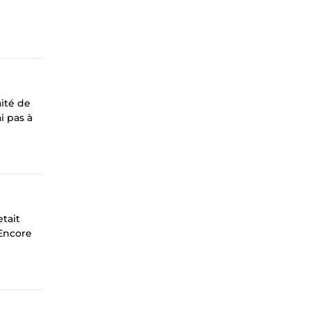
ité de
i pas à
etait
 Encore