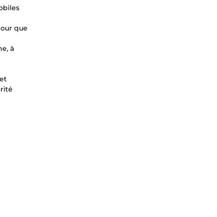
obiles
pour que
e, à
et
rité