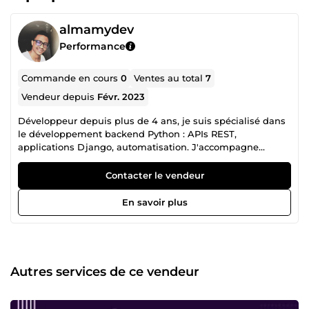
almamydev
Performance
Commande en cours
0
Ventes au total
7
Vendeur depuis
Févr. 2023
Développeur depuis plus de 4 ans, je suis spécialisé dans
le développement backend Python : APIs REST,
applications Django, automatisation. J'accompagne
entrepreneurs et porteurs de projets dans la
transformation de leurs idées en solutions concrètes, en
Contacter le vendeur
leur construisant les outils qui serviront de levier — qu'il
s'agisse d'une API métier, d'un tableau de bord, d'une
En savoir plus
intégration externe ou d'un système d'automatisation. J'ai
livré +10 projets dans cette thématique. Développeur web
backend de formation, mon expérience en programmation
me permet de ''débarquer'' sur n'importe quel besoin
technique et d'y répondre avec du code propre, structuré,
Autres services de ce vendeur
prêt pour la production. Je suis capable de livrer des
systèmes autonomes tournant 24h/24, pour des processus
continus et fiables. Pour répondre concrètement à vos