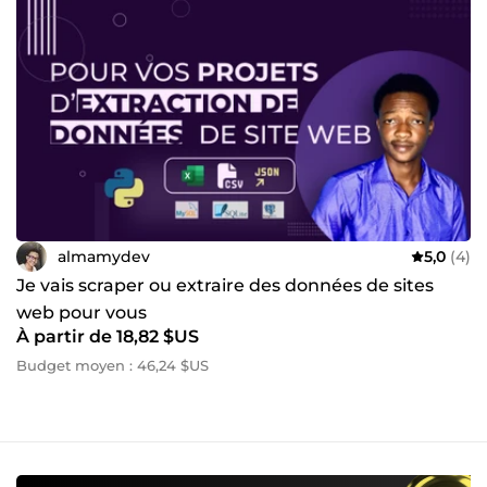
besoins — votre mission devient une collaboration : vous
avez une idée ? On la structure. Vous n'en avez pas encore
de specs ? On les définit ensemble, et on trouve la
meilleure façon de la concrétiser. Un projet en tête ?
Discutons-en.
almamydev
5,0
(4)
Je vais scraper ou extraire des données de sites
web pour vous
À partir de 18,82 $US
Budget moyen : 46,24 $US