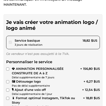
MAINTENANT.
Je vais créer votre animation logo /
logo animé
pour 17,34 $US
Service basique
18,82 $US
3 jours de réalisation
Ce vendeur n’est pas assujetti à la TVA.
Personnaliser le service
💎 ANIMATION PERSONNALISÉE
+ 156,80 $US
CONSTRUITE DE A à Z
Délai supplémentaire de 7 jours
🖼️ Détourage logo
+ 6,27 $US
Pas de délai supplémentaire
🎙️ Ajout d'une voix off
+ 12,54 $US
Délai supplémentaire de 1 jour
📱 Format optimal Instagram, TikTok ou
+ 18,81 $US
Story