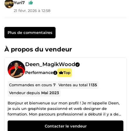
Yuri7
21 févr. 2026 à 12:58
Plus de commentaires
À propos du vendeur
Deen_MagikWood
Performance
Top
Commandes en cours
7
Ventes au total
1 135
Vendeur depuis
Mai 2023
Bonjour et bienvenue sur mon profil ! Je m’appelle Deen,
je suis un graphiste passionné et web designer de
formation. Mon parcours professionnel a débuté il y a de
cela 05 ans en agence où mes missions consistaient à la
création de tous types de support de communication
Contacter le vendeur
visuels (web, imprimables, digitaux et interactifs) Fort de