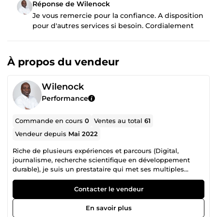
Réponse de Wilenock
Je vous remercie pour la confiance. A disposition
pour d'autres services si besoin. Cordialement
À propos du vendeur
Wilenock
Performance
Commande en cours
0
Ventes au total
61
Vendeur depuis
Mai 2022
Riche de plusieurs expériences et parcours (Digital,
journalisme, recherche scientifique en développement
durable), je suis un prestataire qui met ses multiples
compétences à votre service. Mes offres concernent la
construction de site web, le marketing digital, la
Contacter le vendeur
communication-média, le conseil en éco-responsabilité
pour l'image de vos activités, la relecture et correction de
En savoir plus
document. Je garantis un service de qualité, créatif et une