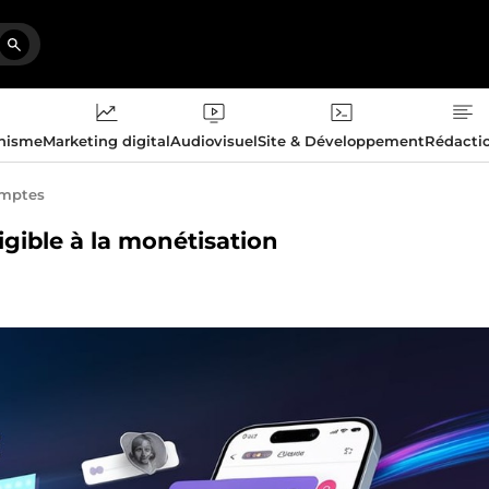
phisme
Marketing digital
Audiovisuel
Site & Développement
Rédacti
omptes
igible à la monétisation