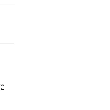
des
 de
lité
et