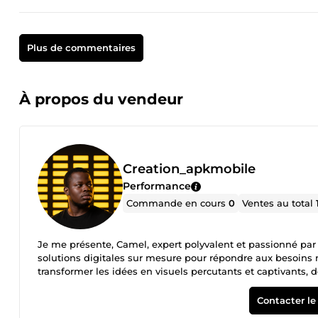
Plus de commentaires
À propos du vendeur
Creation_apkmobile
Performance
Commande en cours
0
Ventes au total
Je me présente, Camel, expert polyvalent et passionné par 
solutions digitales sur mesure pour répondre aux besoins m
transformer les idées en visuels percutants et captivants,
valorise l'esthétique et la créativité, que ce soit à travers l'
aux mots qui me permet de produire des contenus engageants
Contacter le
vision stratégique, je mets mes compétences au service de