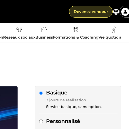
Devenez vendeur
on
Réseaux sociaux
Business
Formations & Coaching
Vie quotidienn
Basique
3 jours de réalisation
Service basique, sans option.
Personnalisé