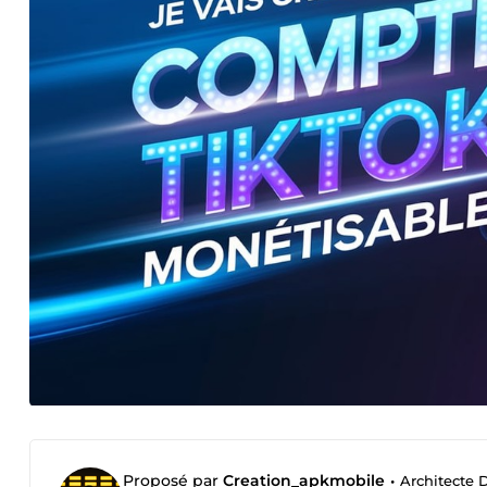
Proposé par
Creation_apkmobile
•
Architecte 