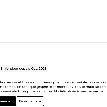
18
Vendeur depuis
Oct. 2023
la création et l'innovation. Développeur web et mobile, je conçois 
odernes. En tant que graphiste et monteur vidéo, je maîtrise l'art
 donnant vie à des projets uniques. Modèle photo à mes heures, je
objectif ou les pixels. Littéraire dans l'âme, j'ai développé une sensibi
 et inspirants. Alliant expertise technique, créativité artistique 
 vendeur
En savoir plus
 projets ambitieux, toujours avec une touche personnelle et