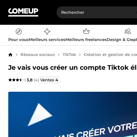
Pour vous
Meilleurs services
Meilleurs freelances
Design & Gra
Réseaux sociaux
TikTok
Création et gestion de c
Accueil
Je vais vous créer un compte Tiktok él
3,8
(4)
Ventes
4