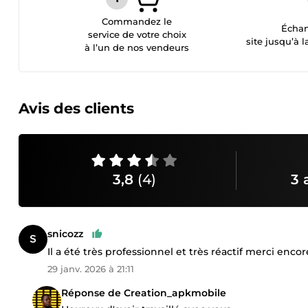
Commandez le
Échan
service de votre choix
site jusqu’à l
à l’un de nos vendeurs
Avis des clients
3,8
(4)
3 
snicozz
Il a été très professionnel et très réactif merci encor
29 janv. 2026 à 21:11
Réponse de Creation_apkmobile