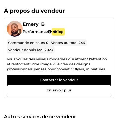
À propos du vendeur
Emery_B
Performance
Top
Commande en cours
0
Ventes au total
244
Vendeur depuis
Mai 2023
Vous voulez des visuels modernes qui attirent l’attention
et renforcent votre image ? Je crée des designs
professionnels pensés pour convertir : flyers, miniatures
YouTube, packaging, identité visuelle, etc. ✅ Visuels
modernes et impactants ✅ Branding professionnel et
Contacter le vendeur
cohérent ✅ Designs pensés pour attirer plus de clients
J’aide entrepreneurs, créateurs et marques à avoir une
En savoir plus
image forte et mémorable. 💡 Chaque design est créé pour
vous démarquer, pas pour ressembler aux autres. 👉 Prêt à
améliorer votre image ? Commandez maintenant.
Autres services de ce vendeur