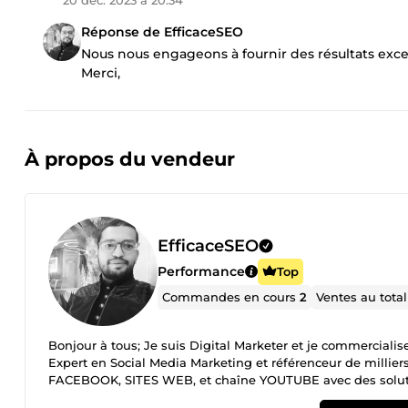
20 déc. 2023 à 20:34
Réponse de EfficaceSEO
Nous nous engageons à fournir des résultats excep
Merci,
À propos du vendeur
EfficaceSEO
Performance
Top
Commandes en cours
2
Ventes au tota
Bonjour à tous; Je suis Digital Marketer et je commercialis
Expert en Social Media Marketing et référenceur de milliers compte GOOGLE MY BUSINESS (GMB ), INS
FACEBOOK, SITES WEB, et chaîne YOUTUBE avec des solutions sur mesure pour vous différencier en web. Plus de 1600+
Commandes terminées !! Passez votre commande maintenant