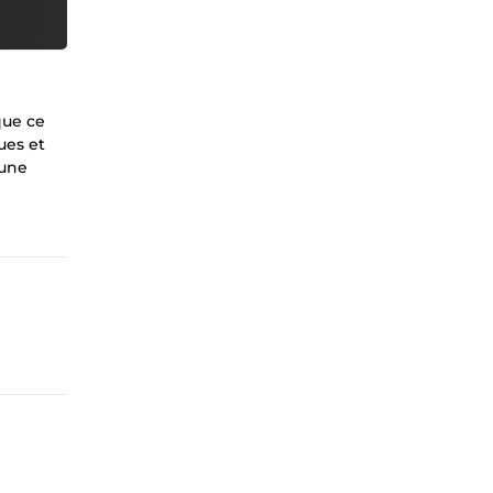
 que ce
ues et
 une