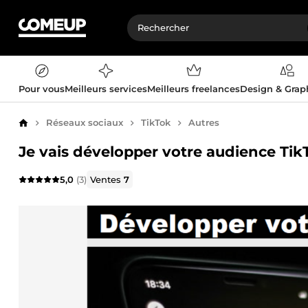
Pour vous
Meilleurs services
Meilleurs freelances
Design & Gra
Réseaux sociaux
TikTok
Autres
Accueil
Je vais développer votre audience Ti
5,0
(3)
Ventes
7