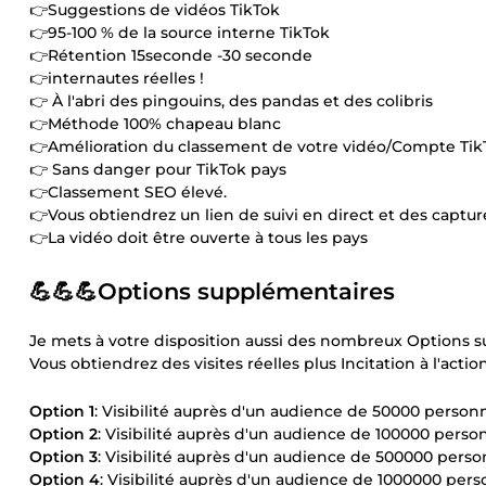
👉Suggestions de vidéos TikTok
👉95-100 % de la source interne TikTok
👉Rétention 15seconde -30 seconde
👉internautes réelles !
👉 À l'abri des pingouins, des pandas et des colibris
👉Méthode 100% chapeau blanc
👉Amélioration du classement de votre vidéo/Compte Tik
👉 Sans danger pour TikTok pays
👉Classement SEO élevé.
👉Vous obtiendrez un lien de suivi en direct et des captures
👉La vidéo doit être ouverte à tous les pays
💪💪💪Options supplémentaires
Je mets à votre disposition aussi des nombreux Options s
Vous obtiendrez des visites réelles plus Incitation à l'actio
Option 1
: Visibilité auprès d'un audience de 50000 perso
Option 2
: Visibilité auprès d'un audience de 100000 pers
Option 3
: Visibilité auprès d'un audience de 500000 pers
Option 4
: Visibilité auprès d'un audience de 1000000 pe