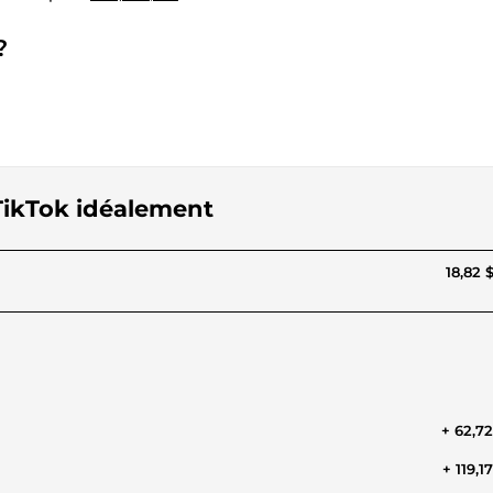
?
TikTok idéalement
18,82 
+ 62,7
+ 119,1