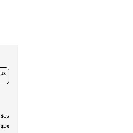
$US
2 $US
7 $US