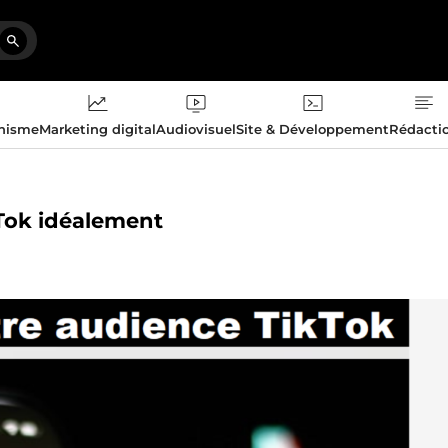
phisme
Marketing digital
Audiovisuel
Site & Développement
Rédacti
kTok idéalement