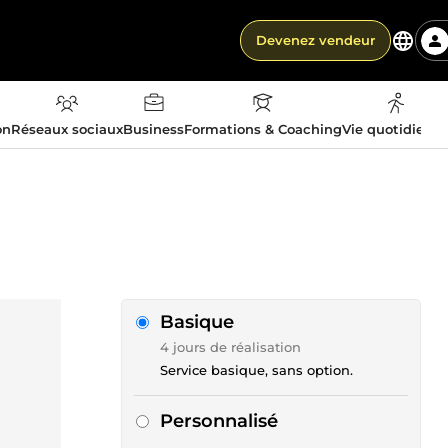
Devenez vendeur
on
Réseaux sociaux
Business
Formations & Coaching
Vie quotidienn
Basique
4 jours de réalisation
Service basique, sans option.
Personnalisé