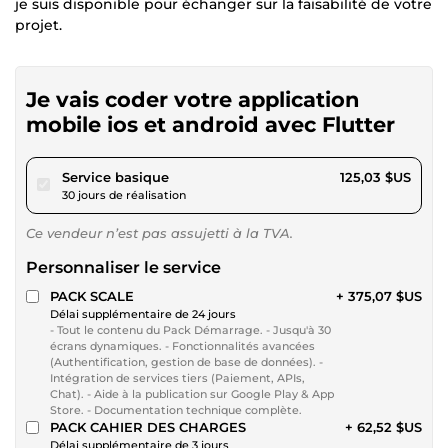
je suis disponible pour échanger sur la faisabilité de votre
projet.
Je vais coder votre application
mobile ios et android avec Flutter
pour 115,23 $US
Service basique
125,03 $US
30 jours de réalisation
Ce vendeur n’est pas assujetti à la TVA.
Personnaliser le service
PACK SCALE
+ 375,07 $US
Délai supplémentaire de 24 jours
- Tout le contenu du Pack Démarrage. - Jusqu'à 30
écrans dynamiques. - Fonctionnalités avancées
(Authentification, gestion de base de données). -
Intégration de services tiers (Paiement, APIs,
Chat). - Aide à la publication sur Google Play & App
Store. - Documentation technique complète.
PACK CAHIER DES CHARGES
+ 62,52 $US
Délai supplémentaire de 3 jours