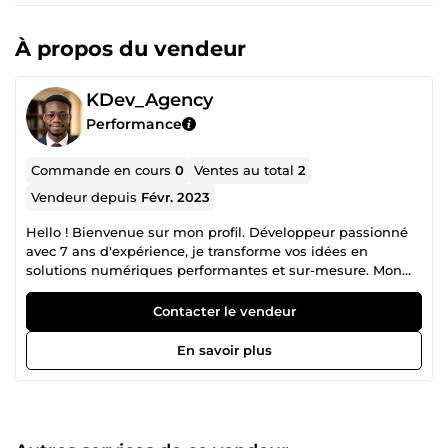
À propos du vendeur
KDev_Agency
Performance
Commande en cours
0
Ventes au total
2
Vendeur depuis
Févr. 2023
Hello ! Bienvenue sur mon profil. Développeur passionné
avec 7 ans d'expérience, je transforme vos idées en
solutions numériques performantes et sur-mesure. Mon
expertise repose sur deux piliers technologiques majeurs :
Mobile : Conception d'applications fluides et intuitives avec
Contacter le vendeur
Flutter (iOS &amp; Android). Web : Création de sites web
robustes, sécurisés et évolutifs grâce à Laravel. Pourquoi
En savoir plus
travailler avec moi ? Expertise technique : Un code propre,
maintenable et conforme aux meilleurs standards du
marché. Approche orientée résultats : Je ne me contente
pas de coder, je vous accompagne dans la concrétisation
de votre vision pour maximiser votre impact.