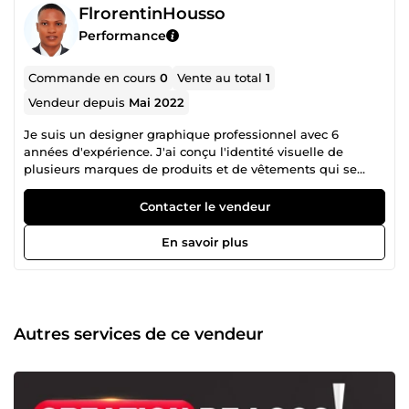
FlrorentinHousso
Performance
Commande en cours
0
Vente au total
1
Vendeur depuis
Mai 2022
Je suis un designer graphique professionnel avec 6
années d'expérience. J'ai conçu l'identité visuelle de
plusieurs marques de produits et de vêtements qui se
portent bien et sont très bien positionnées. J'aide les
entreprises à rehausser l'image de marque de leur
Contacter le vendeur
entreprise et à attirer l'attention de nouveaux clients avec
des designs professionnels. Je compte vous aider à
En savoir plus
atteindre vos objectifs en ce qui concerne vos projets de
conception graphique : logo vectoriel, charte graphique,
affiche, carte de visite, bannière et étiquette de produit. Je
peux également vous assister dans vos projets de
montage et d'animation de vidéos de haute qualité. Je
Autres services de ce vendeur
suis disponible immédiatement pour travailler sur des
projets complets en créant votre charte graphique. Merci.