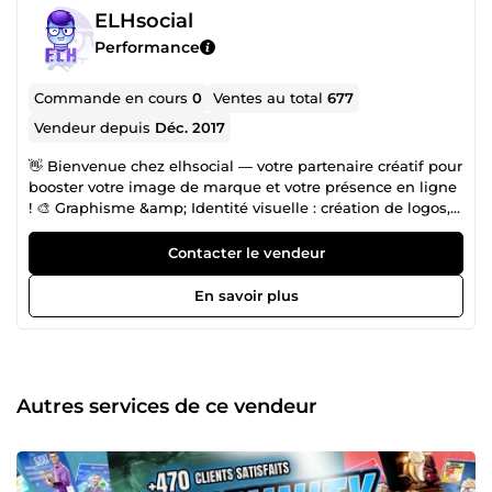
ELHsocial
Performance
Commande en cours
0
Ventes au total
677
Vendeur depuis
Déc. 2017
👋 Bienvenue chez elhsocial — votre partenaire créatif pour
booster votre image de marque et votre présence en ligne
! 🎨 Graphisme &amp; Identité visuelle : création de logos,
chartes graphiques sur-mesure et flyers percutants. 📱
Community Management : stratégie de contenu, gestion
Contacter le vendeur
de vos réseaux sociaux et création de visuels impactants. 🌐
Développement WordPress : sites modernes, optimisés et
En savoir plus
clé en main pour une présence web efficace. ✅ +476
clients satisfaits sur ComeUp — un gage de qualité et de
sérieux. 🔄 De retour avec encore plus de créativité et de
rigueur ! Besoin de renforcer votre projet ? Parlons-en. 👉
Réponse rapide garantie !
Autres services de ce vendeur