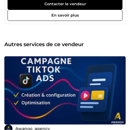
campagnes publicitaires (Meta, TikTok, LinkedIn) ✅
Contacter le vendeur
Création de sites et d'apps performantes pour nos clients
partout dans le monde ✅ Automatisation et Intelligence
En savoir plus
Artificielle : pour vous faire gagner du temps et booster
votre productivité Déjà plus de 50 clients satisfaits sur
ComeUp et ailleurs 🌍 👉 Discutons ensemble de votre
projet, nous avons certainement la solution adaptée à vos
besoins.
Autres services de ce vendeur
Awanoo_agency