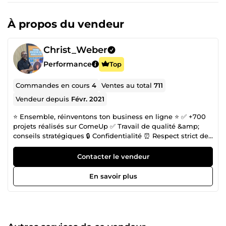
À propos du vendeur
Christ_Weber
Performance
Top
Commandes en cours
4
Ventes au total
711
Vendeur depuis
Févr. 2021
⭐️ Ensemble, réinventons ton business en ligne ⭐️ ✅ +700
projets réalisés sur ComeUp ✅ Travail de qualité &amp;
conseils stratégiques 🔒 Confidentialité ⏰ Respect strict des
délais 👋 Je suis Christ, fondateur de l’agence
DCSTRATEGY. Avec mon équipe, j’accompagne les auteurs
Contacter le vendeur
et entrepreneurs sur Amazon KDP et le marketing digital à
360° pour construire un business rentable. 💬 Contacte-moi
En savoir plus
dès maintenant pour transformer ton projet en résultats
concrets.