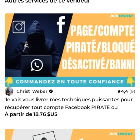
Autres services de ce vendeur
Christ_Weber
4,4
(9)
Je vais vous livrer mes techniques puissantes pour
récupérer tout compte Facebook PIRATÉ ou
À partir de 18,76 $US
BANNI