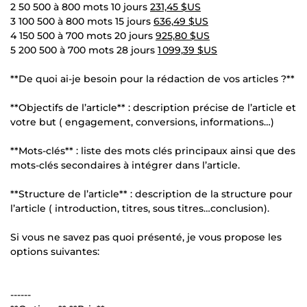
2 50 500 à 800 mots 10 jours
231,45 $US
3 100 500 à 800 mots 15 jours
636,49 $US
4 150 500 à 700 mots 20 jours
925,80 $US
5 200 500 à 700 mots 28 jours
1 099,39 $US
**De quoi ai-je besoin pour la rédaction de vos articles ?**
**Objectifs de l’article** : description précise de l’article et
votre but ( engagement, conversions, informations…)
**Mots-clés** : liste des mots clés principaux ainsi que des
mots-clés secondaires à intégrer dans l’article.
**Structure de l’article** : description de la structure pour
l’article ( introduction, titres, sous titres…conclusion).
Si vous ne savez pas quoi présenté, je vous propose les
options suivantes:
------