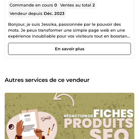
Commande en cours
0
Ventes au total
2
Vendeur depuis
Déc. 2023
Bonjour, je suis Jessika, passionnée par le pouvoir des
mots. Je peux transformer une simple page web en une
expérience inoubliable pour vos visiteurs tout en boostant
votre visibilité en ligne. Mes services incluent : Rédaction
d'articles optimisés SEO 📈 Création d'articles de blog
En savoir plus
alimentés par l'intelligence artificielle 🤖 Descriptions de
produits optimisées et accrocheuses 🛍️ Micro-contenus
pour vos réseaux sociaux 📱 La saisie, correction et mise en
page de vos documents Contactez-moi pour discuter de la
façon dont je peux vous aider à atteindre vos objectifs en
Autres services de ce vendeur
ligne ! 🚀