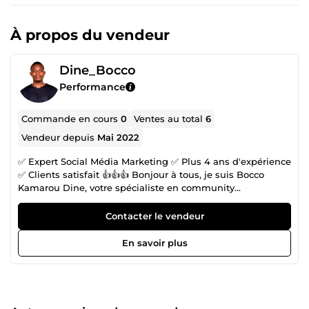
À propos du vendeur
Dine_Bocco
Performance
Commande en cours
0
Ventes au total
6
Vendeur depuis
Mai 2022
✅ Expert Social Média Marketing ✅ Plus 4 ans d'expérience
✅ Clients satisfait 👍👍👍 Bonjour à tous, je suis Bocco
Kamarou Dine, votre spécialiste en community
management et marketing digital avec plus de 3 ans
d'expérience. Je suis diplômé en communication digitale
Contacter le vendeur
(réseaux sociaux) et marketing digital. En tant que
community manager, je mets en œuvre des stratégies
En savoir plus
innovantes pour construire des communautés engagées.
Mon approche repose sur une compréhension profonde
des médias sociaux et une capacité à créer des contenus
qui captivent votre audience. Ma spécialité réside dans la
création de stratégies de communication digitale efficaces,