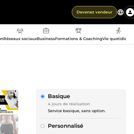
Devenez vendeur
on
Réseaux sociaux
Business
Formations & Coaching
Vie quotidienn
Basique
4 jours de réalisation
Service basique, sans option.
Personnalisé