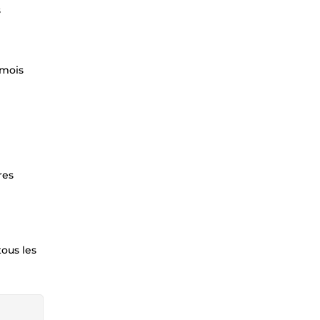
s
 mois
res
ous les