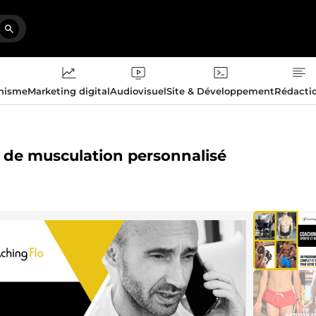
phisme
Marketing digital
Audiovisuel
Site & Développement
Rédacti
 de musculation personnalisé