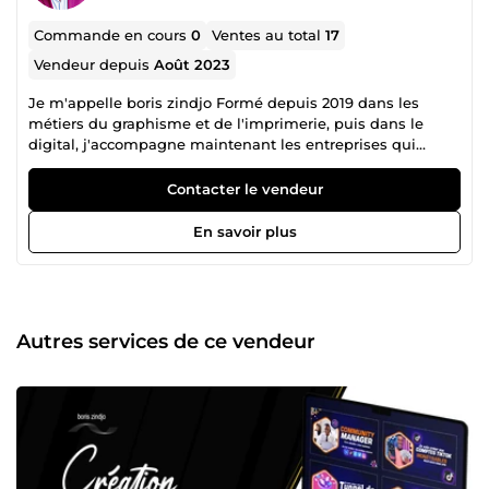
Commande en cours
0
Ventes au total
17
Vendeur depuis
Août 2023
Je m'appelle boris zindjo Formé depuis 2019 dans les
métiers du graphisme et de l'imprimerie, puis dans le
digital, j'accompagne maintenant les entreprises qui
veulent renforcer leur identité et diffuser leur image. Parce
que votre entreprise est unique, je vous propose un
Contacter le vendeur
accompagnement et une conduite de vos projets sur-
mesure. Dans un environnement privilégiant l'échange, le
En savoir plus
respect et l'ouverture d'esprit, nous créons ensemble
l'univers graphique de votre marque et déterminons les
moyens de diffusion de votre image (supports imprimés,
marketing digital). Conception de couverture de
livre/roman/ebook, logo signature, identité visuelle, Tshirt,
Autres services de ce vendeur
réseaux sociaux, Votre entreprise mérite à être mise en
valeur. Vous aussi, vous voulez qu'on vous reconnaisse sur
votre marché ? N'hésitez pas à me contacter. Au plaisir d
'échanger sur votre projet !