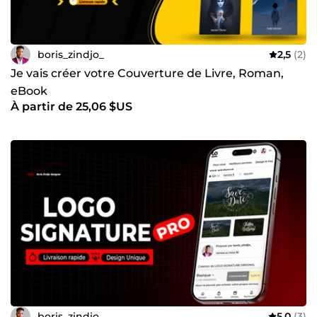
boris_zindjo_
2,5
(2)
Je vais créer votre Couverture de Livre, Roman,
eBook
À partir de 25,06 $US
boris_zindjo_
5,0
(3)