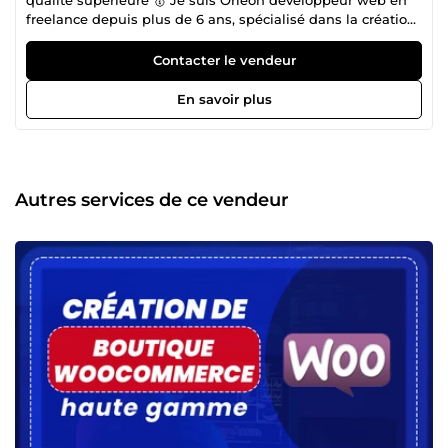
freelance depuis plus de 6 ans, spécialisé dans la création
de sites PrestaShop, Shopify et WordPress. ✅ Plus de 06
ans d'expérience en développement de sites PrestaShop,
Contacter le vendeur
Shopify et WordPress. ✅ Réalisation de nombreux sites
pour des entreprises renommées. ✅ Large gamme d'outils
En savoir plus
spécialisés développés pour PrestaShop, Shopify et
WordPress. ✅ Utilisation de Creative Element pour
l'innovation sur PrestaShop. ✅ Large bibliothèque de
thèmes compatibles avec toutes versions de PrestaShoP et
WordPress. ✅ Spécialisation exclusive pour ces trois CMS.
Autres services de ce vendeur
Je vous accompagnerai tout au long de votre projet afin de
créer le site web PrestaShop, Shopify ou WordPress qui
répondra au mieux à vos attentes.