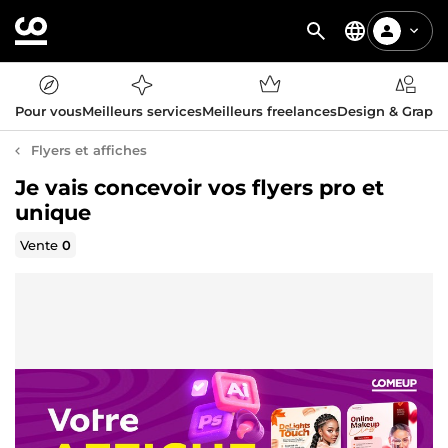
Pour vous
Meilleurs services
Meilleurs freelances
Design & Graph
Flyers et affiches
Je vais concevoir vos flyers pro et
unique
Vente
0