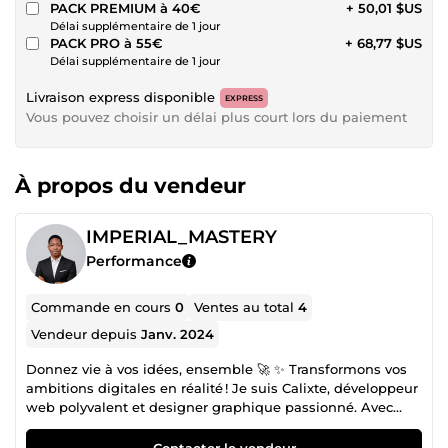
PACK PREMIUM à 40€
+ 50,01 $US
Délai supplémentaire de 1 jour
PACK PRO à 55€
+ 68,77 $US
Délai supplémentaire de 1 jour
Livraison express disponible
EXPRESS
Vous pouvez choisir un délai plus court lors du paiement
À propos du vendeur
IMPERIAL_MASTERY
Performance
Commande en cours
0
Ventes au total
4
Vendeur depuis
Janv. 2024
Donnez vie à vos idées, ensemble 🚀 ✨ Transformons vos
ambitions digitales en réalité ! Je suis Calixte, développeur
web polyvalent et designer graphique passionné. Avec
une combinaison unique de créativité et de compétences
techniques, je suis là pour propulser votre projet à un tout
Contacter le vendeur