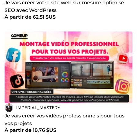
une idée ? Discutons-en ! Ensemble, nous allons construire
Je vais créer votre site web sur mesure optimisé
quelque chose d’extraordinaire. Faites le premier pas, et je
SEO avec WordPress
m’occupe du reste. 🚀
À partir de 62,51 $US
IMPERIAL_MASTERY
Je vais créer vos vidéos professionnels pour tous
vos projets
À partir de 18,76 $US