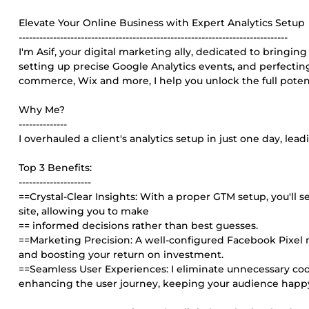
Elevate Your Online Business with Expert Analytics Setup
------------------------------------------------------------------------------
I'm Asif, your digital marketing ally, dedicated to bringin
setting up precise Google Analytics events, and perfecti
commerce, Wix and more, I help you unlock the full potent
Why Me?
--------------
I overhauled a client's analytics setup in just one day, le
Top 3 Benefits:
---------------------
==Crystal-Clear Insights: With a proper GTM setup, you'l
site, allowing you to make
== informed decisions rather than best guesses.
==Marketing Precision: A well-configured Facebook Pixel
and boosting your return on investment.
==Seamless User Experiences: I eliminate unnecessary cod
enhancing the user journey, keeping your audience hap