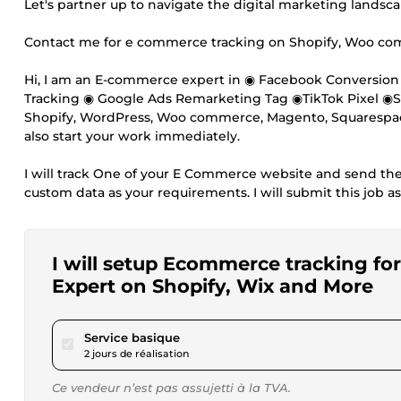
Let's partner up to navigate the digital marketing landsc
Contact me for e commerce tracking on Shopify, Woo co
Hi, I am an E-commerce expert in ◉ Facebook Conversion 
Tracking ◉ Google Ads Remarketing Tag ◉TikTok Pixel ◉Sna
Shopify, WordPress, Woo commerce, Magento, Squarespace,
also start your work immediately.
I will track One of your E Commerce website and send the 
custom data as your requirements. I will submit this job as
I will setup Ecommerce tracking fo
Expert on Shopify, Wix and More
pour 23,04 $US
Service basique
2 jours de réalisation
Ce vendeur n’est pas assujetti à la TVA.