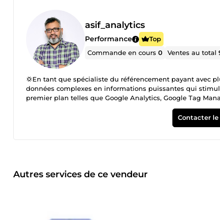
asif_analytics
Performance
Top
Commande en cours
0
Ventes au total
💢En tant que spécialiste du référencement payant avec pl
données complexes en informations puissantes qui stimulen
premier plan telles que Google Analytics, Google Tag Manag
Facebook Pixel et d'API côté serveur, je crée des solutions
données. 🔧 Pourquoi travailler avec moi ? J'assure des con
Contacter le
claires et exploitables et des décisions stratégiques pour 
de soumissions de formulaires ou de remarketing dynamiqu
investissement grâce à des données robustes et fiables. Av
les données complexes faciles à interpréter et à utiliser. 
commerce électronique qui ont contribué à une augmentati
tableaux de bord Looker Studio personnalisés qui ont augm
Autres services de ce vendeur
prenantes de 40 %. Expert dans le développement de strat
complets et précis. 🚀 Services offerts : Configuration co
électronique pour l'optimisation des revenus et des conver
Narration visuelle via des tableaux de bord Looker Studio 
multicanal ✨ Faisons travailler vos données pour vous : je