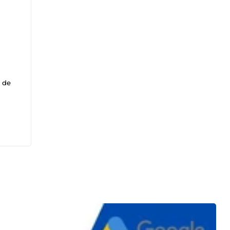
n de
ique,
dent
nées
)