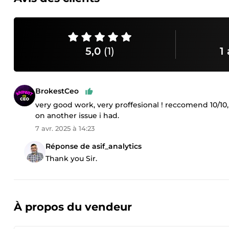
5,0
(1)
1 
BrokestCeo
very good work, very proffesional ! reccomend 10/10
on another issue i had.
7 avr. 2025 à 14:23
Réponse de asif_analytics
Thank you Sir.
À propos du vendeur