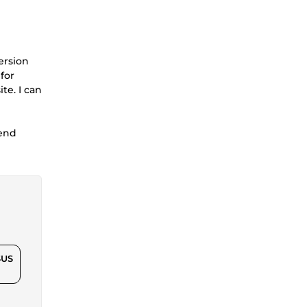
ersion
for
te. I can
send
$US