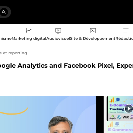
phisme
Marketing digital
Audiovisuel
Site & Développement
Rédacti
e et reporting
oogle Analytics and Facebook Pixel, Expe