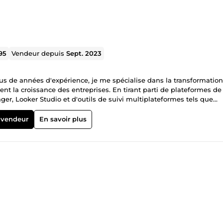
95
Vendeur depuis
Sept. 2023
us de années d'expérience, je me spécialise dans la transformatio
t la croissance des entreprises. En tirant parti de plateformes de
er, Looker Studio et d'outils de suivi multiplateformes tels que
 sur mesure qui renforcent les stratégies marketing basées sur les
figurations de suivi précises qui se traduisent par des informations
 vendeur
En savoir plus
mes clients. Qu'il s'agisse d'un suivi amélioré du commerce électron
e, mon travail se concentre sur la maximisation du retour sur
ec Looker Studio, je propose des visualisations attrayantes qui ren
 Ce qui me distingue : création et gestion de systèmes de suivi du
on de 20 % des taux de conversion des clients. Mise en œuvre de
enté la transparence des données et la confiance des parties
égies de suivi multiplateformes pour garantir des rapports de don
mplète de Google Analytics et Tag Manager Suivi du commerce
sions Suivi avancé des conversions (Google Ads, Facebook Ads, etc.
personnalisés Suivi approfondi des formulaires et remarketing
 ne me contente pas de mettre en place un suivi.😇