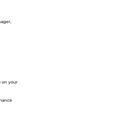
nager,
o on your
rmance