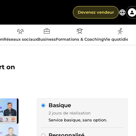
Devenez vendeur
on
Réseaux sociaux
Business
Formations & Coaching
Vie quotidienn
rt on
Basique
2 jours de réalisation
Service basique, sans option.
Personnalisé