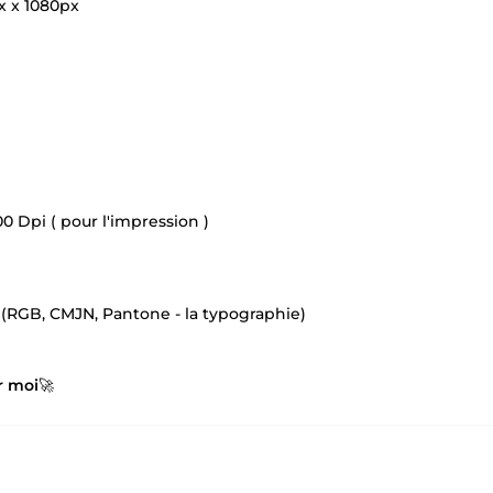
x x 1080px
00 Dpi ( pour l'impression )
 (RGB, CMJN, Pantone - la typographie)
r moi
🚀