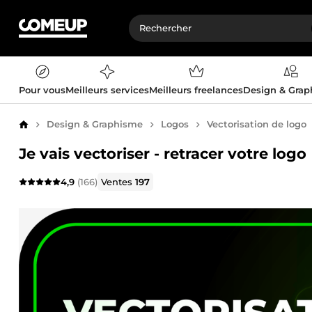
Pour vous
Meilleurs services
Meilleurs freelances
Design & Gra
Design & Graphisme
Logos
Vectorisation de logo
Accueil
Je vais vectoriser - retracer votre logo
4,9
(166)
Ventes
197