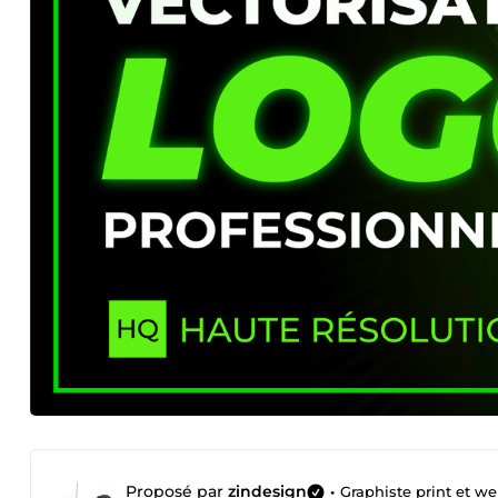
Proposé par
zindesign
•
Graphiste print et w