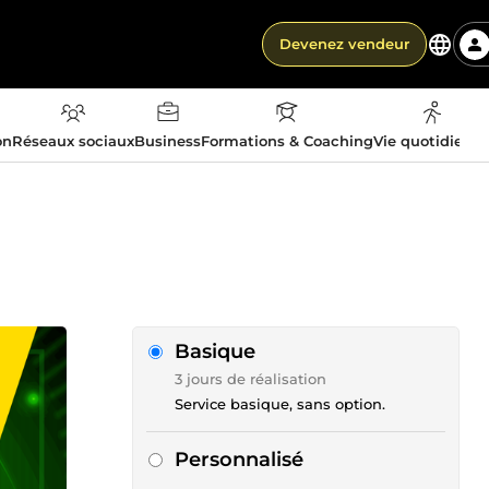
Devenez vendeur
on
Réseaux sociaux
Business
Formations & Coaching
Vie quotidienn
Basique
3 jours de réalisation
Service basique, sans option.
Personnalisé