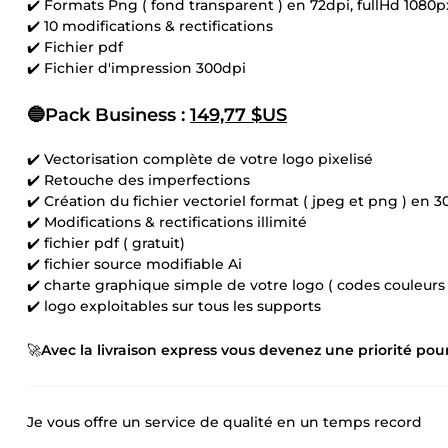
✔️ Formats Png ( fond transparent ) en 72dpi, fullHd 1080p
✔️ 10 modifications & rectifications
✔️ Fichier pdf
✔️ Fichier d'impression 300dpi
🔵Pack Business :
149,77 $US
✔️ Vectorisation complète de votre logo pixelisé
✔️ Retouche des imperfections
✔️ Création du fichier vectoriel format ( jpeg et png ) en 3
✔️ Modifications & rectifications illimité
✔️ fichier pdf ( gratuit)
✔️ fichier source modifiable Ai
✔️ charte graphique simple de votre logo ( codes couleurs
✔️ logo exploitables sur tous les supports
🚀
Avec la livraison express vous devenez une priorité pou
Je vous offre un service de qualité en un temps record