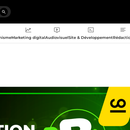
phisme
Marketing digital
Audiovisuel
Site & Développement
Rédacti