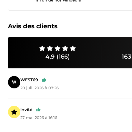
à l’un de nos vendeurs
Avis des clients
4,9
(166)
163
WEST69
20 juil. 2026 à 07:26
Invité
27 mai 2026 à 16:16