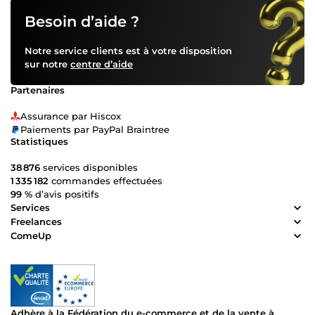
Besoin d’aide ?
Notre service clients est à votre disposition
sur notre
centre d’aide
Partenaires
Assurance par Hiscox
Paiements par PayPal Braintree
Statistiques
38 876
services disponibles
1 335 182
commandes effectuées
99 %
d’avis positifs
Services
Freelances
ComeUp
Adhère à la Fédération du e-commerce et de la vente à