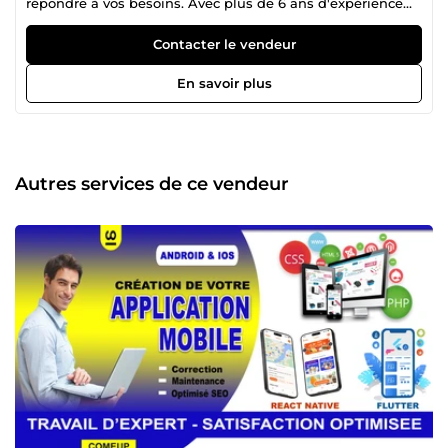
répondre à vos besoins. Avec plus de 6 ans d'expérience
en développement web et mobile, je vous propose des
solutions innovantes, notamment en intelligence
Contacter le vendeur
artificielle. En tant que développeur full stack, je crée des
sites web, des Chatbots pour Facebook Messenger,
En savoir plus
WhatsApp, Télégram et des applications mobiles sur
mesure pour iOS et Android, garantissant une expérience
utilisateur optimale. En tant que graphiste designer, je
transforme vos idées en réalité, en mettant l'accent sur la
stratégie intégrée, la gestion de projet efficace et la
Autres services de ce vendeur
créativité sans limite, notamment la conception des logos
professionnels unique et sur-mesure, la retouche photo
images et le montage photo images. Collaborons
ensemble pour dépasser vos attentes et concrétiser vos
projets créatifs et digitaux. Contactez-moi dès aujourd'hui
pour donner vie à votre vision. Digi_le Pro - Votre
partenaire unique pour toutes vos aspirations créatives et
digitales.