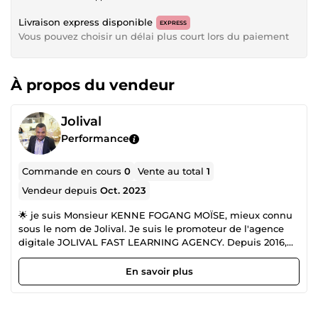
Livraison express disponible
EXPRESS
Vous pouvez choisir un délai plus court lors du paiement
À propos du vendeur
Jolival
Performance
Commande en cours
0
Vente au total
1
Vendeur depuis
Oct. 2023
🌟 je suis Monsieur KENNE FOGANG MOÏSE, mieux connu
sous le nom de Jolival. Je suis le promoteur de l'agence
digitale JOLIVAL FAST LEARNING AGENCY. Depuis 2016,
notre agence se démarque dans le domaine du
numérique, offrant une gamme de services spécialisés et
En savoir plus
sur mesure. 🎨 En tant que promoteur, je suis fier de
diriger une équipe d'experts en création graphique. Que ce
soit pour des flyers, des affiches publicitaires, ou des logos,