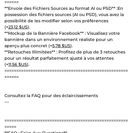
======
**Envoie des Fichiers Sources au format AI ou PSD** :En
possession des fichiers sources (AI ou PSD), vous avez la
possibilité de les modifier selon vos préférences
(+
23,12 $US
).
**Mockup de la Bannière Facebook** : Visualisez votre
bannière dans un environnement réaliste pour un
aperçu plus concret (+
5,78 $US
).
**Retouches Illimitées** : Profitez de plus de 3 retouches
pour un résultat parfaitement ajusté à vos attentes
(+
11,56 $US
).
====================================================
======
Consultez la FAQ pour des éclaircissements
---
====================================================
=====