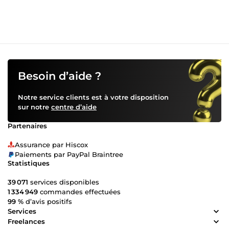
nous combinons créativité et expertise pour donner vie à
vos idées. 🖥 La création de sites web est une autre de nos
spécialités. Qu'il s'agisse de sites vitrines, de sites e-
commerce ou de blogs, nous construisons des plateformes
attrayantes et fonctionnelles, conçues pour captiver votre
audience. 📈 Le marketing digital est au cœur de nos
activités. Avec notre expertise en community management
et en publicité Facebook, nous boostons votre présence en
Besoin d’aide ?
ligne et engageons efficacement votre public cible. 📚
Notre passion pour le partage de connaissances se reflète
Notre service clients est à votre disposition
dans nos formations. Que vous souhaitiez maîtriser
sur notre
centre d’aide
Alibaba, WordPress ou la publicité sur Facebook, nos
programmes sont conçus pour vous propulser vers le
Partenaires
succès. 🔑 Ce qui nous rend unique ? Notre engagement à
l'écoute de nos clients. Nous comprenons que chaque
Assurance par Hiscox
projet est unique, et notre objectif est de toujours
Paiements par PayPal Braintree
dépasser vos attentes. 🕒 Disponibles 7 jours sur 7, nous
Statistiques
sommes là pour répondre à tous vos besoins en matière
de digital. Nous ne nous contentons pas de livrer des
39 071
services disponibles
projets, nous bâtissons des relations durables et de
1 334 949
commandes effectuées
confiance avec chacun de nos clients. ✨ Chez JOLIVAL
99 %
d’avis positifs
FAST LEARNING AGENCY, votre vision devient notre
Services
mission. Contactez-nous dès aujourd'hui et ensemble,
Freelances
façonnons l'avenir numérique de votre marque.