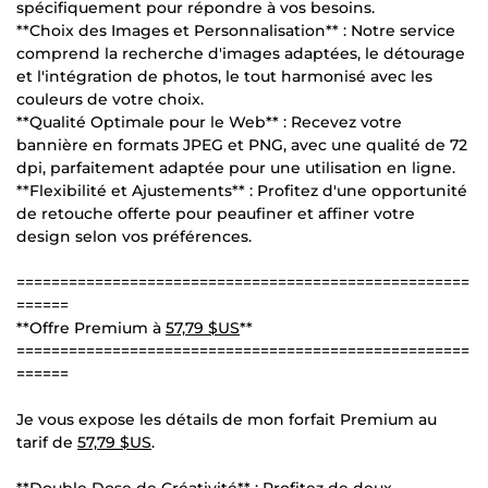
spécifiquement pour répondre à vos besoins.
**Choix des Images et Personnalisation** : Notre service
comprend la recherche d'images adaptées, le détourage
et l'intégration de photos, le tout harmonisé avec les
couleurs de votre choix.
**Qualité Optimale pour le Web** : Recevez votre
bannière en formats JPEG et PNG, avec une qualité de 72
dpi, parfaitement adaptée pour une utilisation en ligne.
**Flexibilité et Ajustements** : Profitez d'une opportunité
de retouche offerte pour peaufiner et affiner votre
design selon vos préférences.
====================================================
======
**Offre Premium à
57,79 $US
**
====================================================
======
Je vous expose les détails de mon forfait Premium au
tarif de
57,79 $US
.