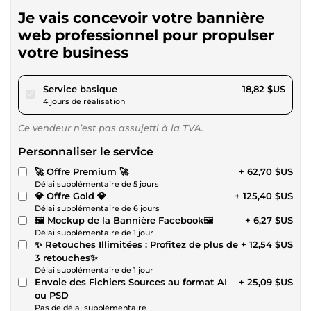
Je vais concevoir votre bannière
web professionnel pour propulser
votre business
pour 17,34 $US
Service basique
18,82 $US
4 jours de réalisation
Ce vendeur n’est pas assujetti à la TVA.
Personnaliser le service
🚀 Offre Premium 🚀
+ 62,70 $US
Délai supplémentaire de 5 jours
💎 Offre Gold 💎
+ 125,40 $US
Délai supplémentaire de 6 jours
🖼️ Mockup de la Bannière Facebook🖼️
+ 6,27 $US
Délai supplémentaire de 1 jour
✨ Retouches Illimitées : Profitez de plus de
+ 12,54 $US
3 retouches✨
Délai supplémentaire de 1 jour
Envoie des Fichiers Sources au format AI
+ 25,09 $US
ou PSD
Pas de délai supplémentaire