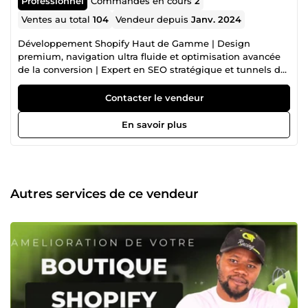
Professionnel
Commandes en cours
2
Ventes au total
104
Vendeur depuis
Janv. 2024
Développement Shopify Haut de Gamme | Design
premium, navigation ultra fluide et optimisation avancée
de la conversion | Expert en SEO stratégique et tunnels de
vente rentables 🙏DIEU EN PREMIER 🙇🏼‍♀️ ✅ Vendeur vérifié
sur ComeUp ✅ Vendeur professionnel sur ComeUp ✅
Contacter le vendeur
Création de boutiques Shopify/E-commerce de haute
qualité ✅ Création de tunnel de vente de haute qualité
En savoir plus
✅création et refonte de sites 👍 ✅Facebook, tiktok &amp;
Google Ads 🚀 ✅️Montage des vidéos publicitaires Je
m'appelle Marc , expert Shopify et fondateur de
Ecom_Goat je suis diplômé d'une licence professionnelle
en marketing digital d'une école nationale depuis près de
Autres services de ce vendeur
5 ans. Au cours des trois dernières années, j'ai travaillé au
sein d'une agence web, mettant à profit mon intelligence
et ma passion pour le monde numérique. Grâce à mon
expertise, j'ai pu élaborer et mettre en œuvre des
stratégies de développement web efficaces pour aider nos
clients à réussir dans un environnement en perpétuelle
évolution. Je possède une connaissance exhaustive de
tous les paramètres de Shopify et je me spécialise dans la
création de sites impeccables sur cette plateforme,