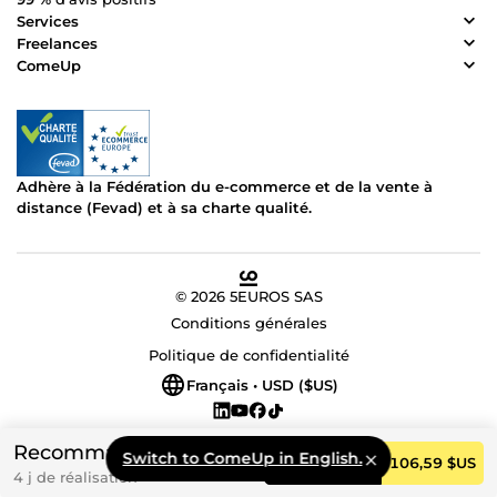
Services
Freelances
ComeUp
Adhère à la Fédération du e-commerce et de la vente à
distance (Fevad) et à sa charte qualité.
© 2026 5EUROS SAS
Conditions générales
Politique de confidentialité
Français • USD ($US)
Recommandé
Switch to ComeUp in English.
Commander
106,59 $US
4 j de réalisation