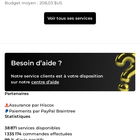
Budget moyen : 208,03 $US
Voir tous ses services
Besoin d’aide ?
Notre service clients est à votre disposition
sur notre
centre d’aide
Partenaires
Assurance par Hiscox
Paiements par PayPal Braintree
Statistiques
38 871
services disponibles
1 335 174
commandes effectuées
99 %
d’avis positifs