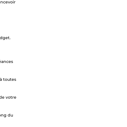
oncevoir
dget.
héances
à toutes
de votre
long du