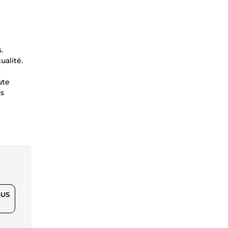
.
ualité.
ute
us
$US