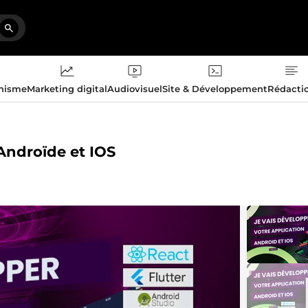
phisme
Marketing digital
Audiovisuel
Site & Développement
Rédacti
 Androïde et IOS