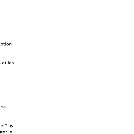
eption
 et les
 sa
le Play
rer le