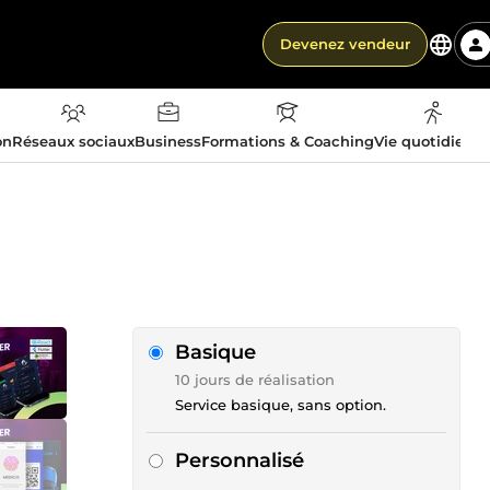
Devenez vendeur
on
Réseaux sociaux
Business
Formations & Coaching
Vie quotidienn
Basique
10 jours de réalisation
Service basique, sans option.
Personnalisé