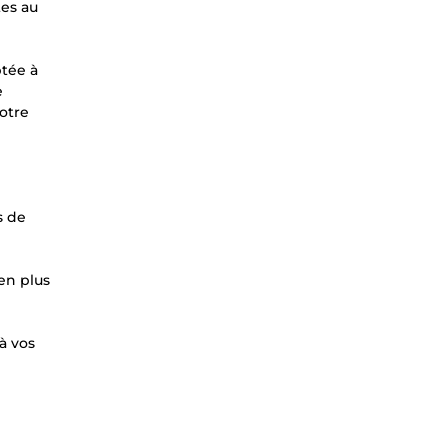
tes au
ptée à
e
votre
s de
ien plus
à vos