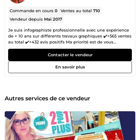
Commande en cours
0
Ventes au total
710
Vendeur depuis
Mai 2017
Je suis infographiste professionnelle avec une expérience
de + 10 ans sur différents travaux graphiques ✔️+565 ventes
au total ✔️+432 avis positifs Ma priorité est de vous
satisfaire en proposant le meilleur de moi à chaque
commande. Je mets mon expertise professionnelle à votre
Contacter le vendeur
service.” Vous pouvez donc faire appel à moi pour la
création de votre: III&gt; logo III&gt; Cartes de visites, III&gt;
En savoir plus
Flyers, dépliants ou affiches III&gt; Packaging III&gt; Les
différente format : Sliders, images des réseaux sociaux,
images pour articles, encarts, bandeaux, habillages de
page ( ou le format de votre choix ) Faites moi confiance,
vous ne le regretterez pas. 100% satisfaction garantie Pour
Autres services de ce vendeur
retrouver nos autres services proposés :
https://5euros.com/profil/karima-salmi