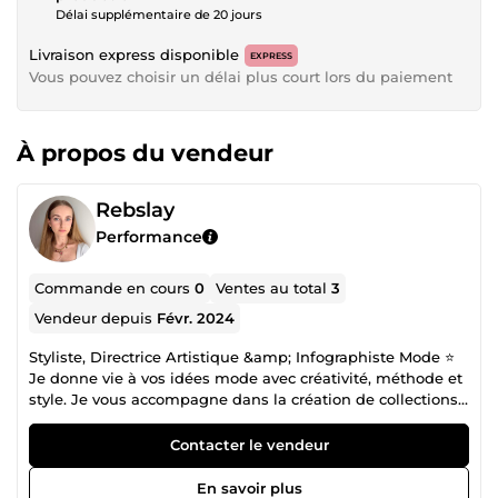
Délai supplémentaire de 20 jours
Livraison express disponible
EXPRESS
Vous pouvez choisir un délai plus court lors du paiement
À propos du vendeur
Rebslay
Performance
Commande en cours
0
Ventes au total
3
Vendeur depuis
Févr. 2024
Styliste, Directrice Artistique &amp; Infographiste Mode ⭐
Je donne vie à vos idées mode avec créativité, méthode et
style. Je vous accompagne dans la création de collections,
d’identités visuelles mode, et dans la réalisation de
contenus visuels professionnels (croquis, fiches
Contacter le vendeur
techniques, stylisme photo, retouches). J’ai collaboré avec
des studios et maisons de création à l’international, au
En savoir plus