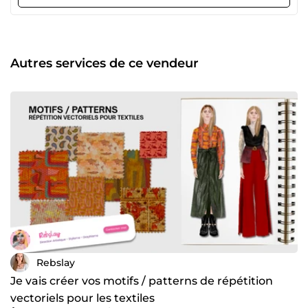
Cambodge, au Canada, et récemment en Inde, Mon
approche : allier esthétique, stratégie visuelle et cohérence
de marque. Ce que je propose : Création de mini-
collections ou capsules Croquis de mode à la main ou sur
Illustrator Dessins techniques professionnels prêts pour la
Autres services de ce vendeur
production Moodboards et recherches tendances Stylisme
&amp; direction artistique de shooting Retouches photo
pour lookbooks ou e-commerce Mon + : une vision créative
360° qui vous aide à gagner du temps tout en affirmant
votre univers de marque. 📍Je travaille 100 % à distance et
je reste réactive pour m’adapter à vos besoins, quelle que
soit la taille de votre projet.
Rebslay
Je vais créer vos motifs / patterns de répétition
vectoriels pour les textiles