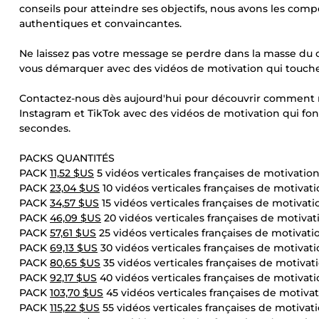
conseils pour atteindre ses objectifs, nous avons les com
authentiques et convaincantes.
Ne laissez pas votre message se perdre dans la masse du co
vous démarquer avec des vidéos de motivation qui touchent
Contactez-nous dès aujourd'hui pour découvrir comment n
Instagram et TikTok avec des vidéos de motivation qui font
secondes.
PACKS QUANTITÉS
PACK
11,52 $US
5 vidéos verticales françaises de motivatio
PACK
23,04 $US
10 vidéos verticales françaises de motivat
PACK
34,57 $US
15 vidéos verticales françaises de motivati
PACK
46,09 $US
20 vidéos verticales françaises de motivat
PACK
57,61 $US
25 vidéos verticales françaises de motivati
PACK
69,13 $US
30 vidéos verticales françaises de motivat
PACK
80,65 $US
35 vidéos verticales françaises de motivat
PACK
92,17 $US
40 vidéos verticales françaises de motivat
PACK
103,70 $US
45 vidéos verticales françaises de motiva
PACK
115,22 $US
55 vidéos verticales françaises de motivat