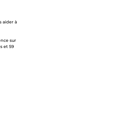
s aider à
ence sur
s et 59