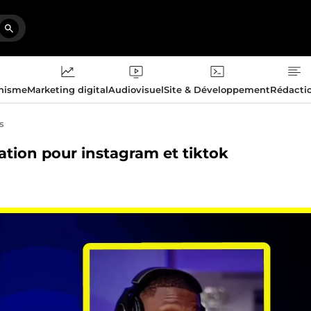
phisme
Marketing digital
Audiovisuel
Site & Développement
Rédacti
s
vation pour instagram et tiktok