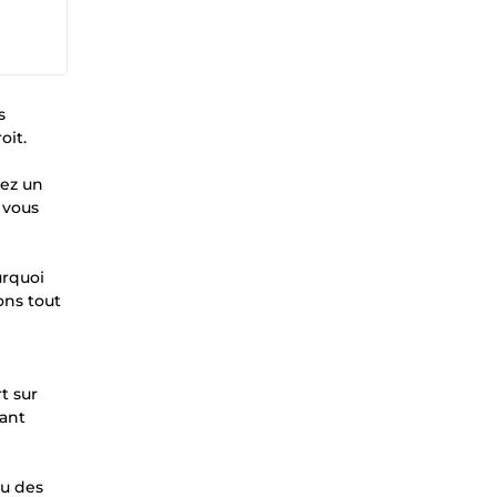
s
oit.
yez un
 vous
urquoi
ons tout
t sur
çant
ou des