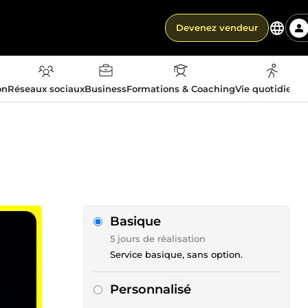
Devenez vendeur
on
Réseaux sociaux
Business
Formations & Coaching
Vie quotidienn
Basique
5 jours de réalisation
Service basique, sans option.
Personnalisé