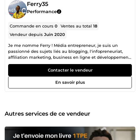
Ferry35
Performance
Commande en cours
0
Ventes au total
18
Vendeur depuis
Juin 2020
Je me nomme Ferry ! Média entrepreneur, je suis un
passionné des sujets liés au blogging, l'infopreneuriat,
affiliation marketing, business en ligne et développement
personnel. J'aime lire sur des sujets variés, inspirants et
motivants. N'hésitez pas à me consulter à tout moment en
Contacter le vendeur
cliquant sur POSER UNE QUESTION si vous désirez de mes
services. À la réussite de vos projets. Ferry
En savoir plus
Autres services de ce vendeur