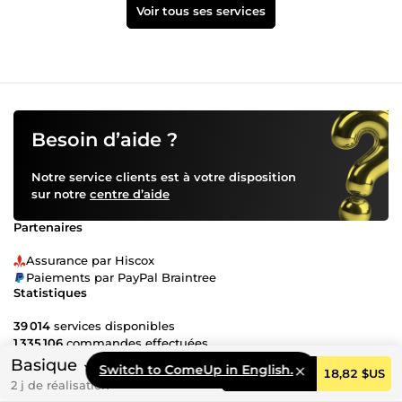
Voir tous ses services
Besoin d’aide ?
Notre service clients est à votre disposition
sur notre
centre d’aide
Partenaires
Assurance par Hiscox
Paiements par PayPal Braintree
Statistiques
39 014
services disponibles
1 335 106
commandes effectuées
99 %
d’avis positifs
Basique
Switch to ComeUp in English.
Commander
18,82 $US
Services
2 j de réalisation
Freelances