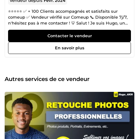
Vendeur depuis
Févr. 2024
⭐⭐⭐⭐⭐ ✅ + 100 Clients accompagnés et satisfaits sur
comeup ✅ Vendeur vérifié sur Comeup 📞 Disponible 7j/7,
n'hésitez pas à me contacter ! 💡 Salut ! Je suis Hugo, un
graphiste professionnel, passionné par les conceptions
graphiques, les montages et les retouches d'images et
Contacter le vendeur
autres. J'accompagne les entrepreneurs, particuliers, les e-
commercants et organismes dans l'accroissement de leurs
En savoir plus
visibilités en leur fournissant des visuels impactants et
propres. Doté d'une bonne base en communication, je ne
cesse d'augmenter la satisfaction de mes clients à travers
des œuvres qui parlent. 🎨 Fort de plus de 620 projets
réalisés (sur ComeUp et en dehors), aujourd'hui, je suis ravi
Autres services de ce vendeur
de mettre à votre disposition mes compétences sur
ComeUp. Je peux vous accompagner dans divers
domaines du graphisme, notamment : Montage et la
retouche d'image de toute sorte Conception d'image
produit Conception d'image des catalogues moderne de
toute sorte Conception de brochures et flyers
professionnels. Conception de logos plus charte graphique
complète, concevoir un favicon, etc. Et bien d'autres
choses. Grâce à mes applications quotidiennes, j'ai
développé une excellente maîtrise des logiciels phares de