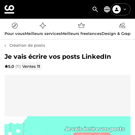
Pour vous
Meilleurs services
Meilleurs freelances
Design & Graph
Création de posts
Je vais écrire vos posts LinkedIn
5,0
(11)
Ventes
11