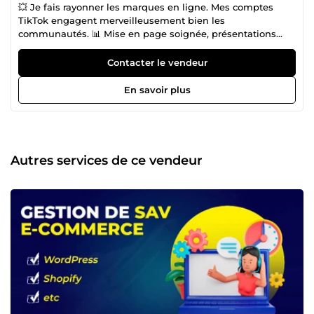
💥 Je fais rayonner les marques en ligne. Mes comptes
TikTok engagent merveilleusement bien les
communautés. 📊 Mise en page soignée, présentations
PowerPoint percutantes, boutiques Shopify. Sur ComeUp,
je suis un créateur de contenu hors pair ! Je sublime
Contacter le vendeur
l'image de vos produits. Que vous ayez besoin d'animer
vos réseaux sociaux, de gérer un service après-vente 5
En savoir plus
étoiles ou de mettre en ligne une nouvelle boutique, vous
pouvez me faire confiance ! ✍️ Je rédige également des
textes accrocheurs pour présenter vos offres.
Communication, gestion de projet, création et j'ai la
combinaison parfaite pour promouvoir votre marque ! Avec
Autres services de ce vendeur
engagement 💪 et bonne humeur ☀️, je ferai briller votre
entreprise. 🤝 Je suis le partenaire idéal pour booster votre
présence web, fidéliser votre communauté et concrétiser
les ventes ! N'attendez plus, rejoignez mon aventure !