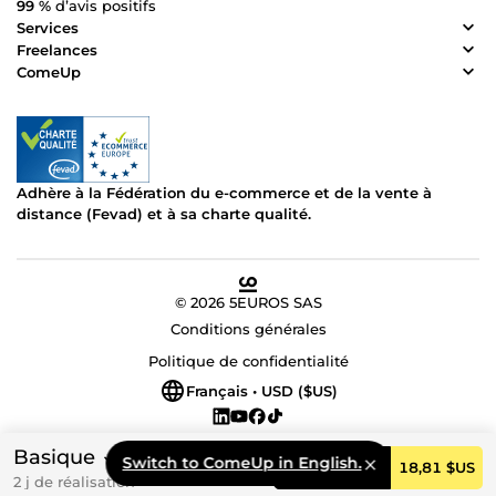
99 %
d’avis positifs
Services
Freelances
ComeUp
Adhère à la Fédération du e-commerce et de la vente à
distance (Fevad) et à sa charte qualité.
© 2026 5EUROS SAS
Conditions générales
Politique de confidentialité
Français • USD ($US)
Basique
Switch to ComeUp in English.
Commander
18,81 $US
2 j de réalisation