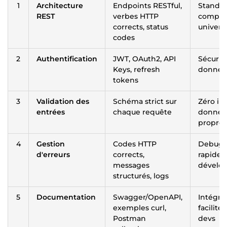
1
Architecture
Endpoints RESTful,
Standar
REST
verbes HTTP
compati
corrects, status
univers
codes
2
Authentification
JWT, OAuth2, API
Sécurit
Keys, refresh
donnée
tokens
3
Validation des
Schéma strict sur
Zéro inj
entrées
chaque requête
donnée
propres
4
Gestion
Codes HTTP
Debugg
d'erreurs
corrects,
rapide,
messages
dévelo
structurés, logs
5
Documentation
Swagger/OpenAPI,
Intégra
exemples curl,
facilité
Postman
devs