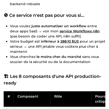
backend robuste
🚫 Ce service n'est pas pour vous si…
Vous voulez
juste automatiser un workflow
entre
deux apps SaaS → voir mon
service Workflows n8n
(pas besoin de coder une API, n8n suffit)
Votre budget est
inférieur à
288,10 $US
pour un projet
sérieux → une API jetable vous coûtera plus cher à
maintenir
Vous cherchez
le moins cher du marché
sans vous
soucier de la sécurité ou de la documentation
🏗️ Les 8 composants d'une API production-
ready
#
Composant
Rôle
Pourquo
critique