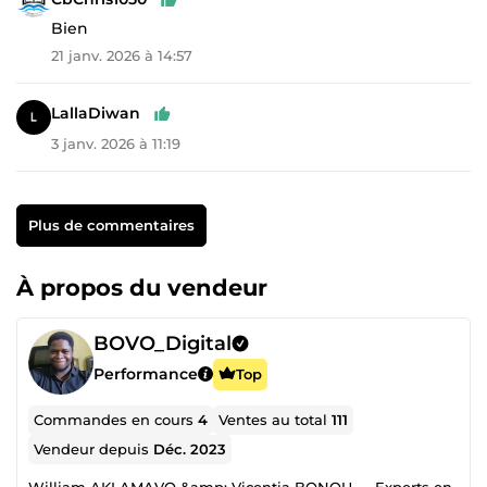
Bien
21 janv. 2026 à 14:57
LallaDiwan
3 janv. 2026 à 11:19
Plus de commentaires
À propos du vendeur
BOVO_Digital
Performance
Top
Commandes en cours
4
Ventes au total
111
Vendeur depuis
Déc. 2023
William AKLAMAVO &amp; Vicentia BONOU — Experts en