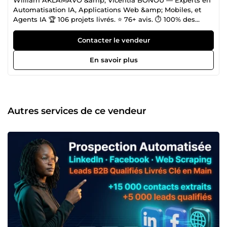
Automatisation IA, Applications Web &amp; Mobiles, et
Agents IA 🏆 106 projets livrés. ⭐ 76+ avis. ⏱️ 100% des
délais respectés. 🌍 Des clients en France, Belgique,
Canada et aux États-Unis. Voilà ce que nous construisons
Contacter le vendeur
depuis 5 ans — pas des promesses, des systèmes qui
tournent. Nous ne livrons pas des workflows. Nous livrons
En savoir plus
des infrastructures. La différence ? Un workflow s'arrête
quand quelque chose change. Une infrastructure surveille,
alerte, se corrige, et continue de tourner pendant que vous
dormez. Certifiés Make Expert Level 5 et Make Advanced
Level 4. Experts n8n en production réelle. Développeurs
Autres services de ce vendeur
Flutter, Next.js, React Native, Django. Nos compétences
couvrent l'ensemble du spectre — de l'automatisation
simple à l'application mobile complexe, en passant par les
agents IA conversationnels et les voicebots. Nos 4
domaines d'intervention — à partir de 1 000€ 1.
Automatisation &amp; Agents IA Nous automatisons vos
processus métier de bout en bout — pas avec des
templates copiés-collés, mais avec des architectures
conçues pour tenir sous charge, gérer les erreurs
silencieusement, et vous alerter avant que vos clients ne le
fassent. Gestion des erreurs systématique, idempotence
garantie, monitoring intégré. Chaque workflow livré inclut