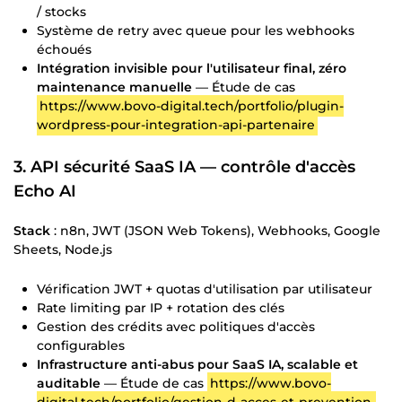
/ stocks
Système de retry avec queue pour les webhooks
échoués
Intégration invisible pour l'utilisateur final, zéro
maintenance manuelle
— Étude de cas
https://www.bovo-digital.tech/portfolio/plugin-
wordpress-pour-integration-api-partenaire
3. API sécurité SaaS IA — contrôle d'accès
Echo AI
Stack
: n8n, JWT (JSON Web Tokens), Webhooks, Google
Sheets, Node.js
Vérification JWT + quotas d'utilisation par utilisateur
Rate limiting par IP + rotation des clés
Gestion des crédits avec politiques d'accès
configurables
Infrastructure anti-abus pour SaaS IA, scalable et
auditable
— Étude de cas
https://www.bovo-
digital.tech/portfolio/gestion-d-acces-et-prevention-