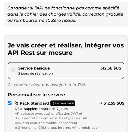
Garantie
: si l'API ne fonctionne pas comme spécifié
dans le cahier des charges validé, correction gratuite
ou remboursement. Zéro risque.
Je vais créer et réaliser, intégrer vos
API Rest sur mesure
pour 288,10 $US
Service basique
312,58 $US
5 jours de réalisation
Ce vendeur n’est pas assujetti à la TVA.
Personnaliser le service
🥈 Pack Standard
+ 312,59 $US
RECOMMANDÉ
Délai supplémentaire de 7 jours
API robuste avec authentification JWT et
documentation complète. Cas typiques : API
backend pour app mobile, connecteur
bidirectionnel CRM ↔ app interne, API produit pour