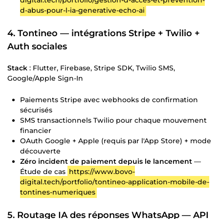
d-abus-pour-l-ia-generative-echo-ai
4. Tontineo — intégrations Stripe + Twilio +
Auth sociales
Stack
: Flutter, Firebase, Stripe SDK, Twilio SMS,
Google/Apple Sign-In
Paiements Stripe avec webhooks de confirmation
sécurisés
SMS transactionnels Twilio pour chaque mouvement
financier
OAuth Google + Apple (requis par l'App Store) + mode
découverte
Zéro incident de paiement depuis le lancement
—
Étude de cas
https://www.bovo-
digital.tech/portfolio/tontineo-application-mobile-de-
tontines-numeriques
5. Routage IA des réponses WhatsApp — API