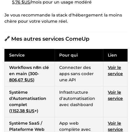
5,76 $US
/mois pour un usage modéré
Je vous recommande la stack d'hébergement la moins
chère pour votre volume réel.
🔗 Mes autres services ComeUp
Service
Pour qui
Lien
Workflows n8n clé
Connecter des
Voir le
en main (300-
apps sans coder
service
806,67 $US
)
une API
Système
Infrastructure
Voir le
d'Automatisation
d'automatisation
service
complet
avec dashboard
(
1 152,38 $US
+)
Système SaaS /
App web
Voir le
Plateforme Web
complète avec
service