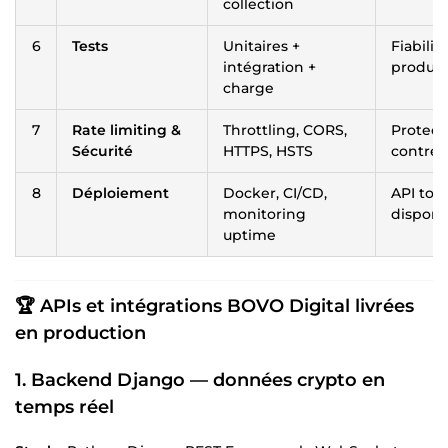
collection
6
Tests
Unitaires +
Fiabilit
intégration +
product
charge
7
Rate limiting &
Throttling, CORS,
Protect
Sécurité
HTTPS, HSTS
contre 
8
Déploiement
Docker, CI/CD,
API tou
monitoring
disponi
uptime
🏆 APIs et intégrations BOVO Digital livrées
en production
1. Backend Django — données crypto en
temps réel