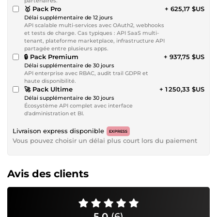
partenaires.
🥇 Pack Pro
+ 625,17 $US
Délai supplémentaire de 12 jours
API scalable multi-services avec OAuth2, webhooks
et tests de charge. Cas typiques : API SaaS multi-
tenant, plateforme marketplace, infrastructure API
partagée entre plusieurs apps.
🔒 Pack Premium
+ 937,75 $US
Délai supplémentaire de 30 jours
API enterprise avec RBAC, audit trail GDPR et
haute disponibilité.
🚀 Pack Ultime
+ 1 250,33 $US
Délai supplémentaire de 30 jours
Écosystème API complet avec interface
d'administration et BI.
Livraison express disponible
EXPRESS
Vous pouvez choisir un délai plus court lors du paiement
Avis des clients
5,0
(6)