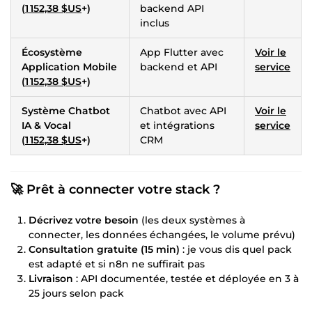
(
1 152,38 $US
+)
backend API
inclus
Écosystème
App Flutter avec
Voir le
Application Mobile
backend et API
service
(
1 152,38 $US
+)
Système Chatbot
Chatbot avec API
Voir le
IA & Vocal
et intégrations
service
(
1 152,38 $US
+)
CRM
🚀 Prêt à connecter votre stack ?
Décrivez votre besoin
(les deux systèmes à
connecter, les données échangées, le volume prévu)
Consultation gratuite (15 min)
: je vous dis quel pack
est adapté et si n8n ne suffirait pas
Livraison
: API documentée, testée et déployée en 3 à
25 jours selon pack