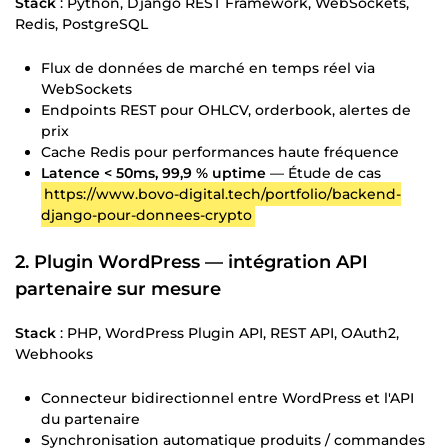
Stack
: Python, Django REST Framework, WebSockets,
Redis, PostgreSQL
Flux de données de marché en temps réel via
WebSockets
Endpoints REST pour OHLCV, orderbook, alertes de
prix
Cache Redis pour performances haute fréquence
Latence < 50ms, 99,9 % uptime
— Étude de cas
https://www.bovo-digital.tech/portfolio/backend-
django-pour-donnees-crypto
2. Plugin WordPress — intégration API
partenaire sur mesure
Stack
: PHP, WordPress Plugin API, REST API, OAuth2,
Webhooks
Connecteur bidirectionnel entre WordPress et l'API
du partenaire
Synchronisation automatique produits / commandes