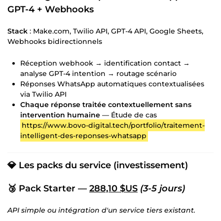
GPT-4 + Webhooks
Stack
: Make.com, Twilio API, GPT-4 API, Google Sheets,
Webhooks bidirectionnels
Réception webhook → identification contact →
analyse GPT-4 intention → routage scénario
Réponses WhatsApp automatiques contextualisées
via Twilio API
Chaque réponse traitée contextuellement sans
intervention humaine
— Étude de cas
https://www.bovo-digital.tech/portfolio/traitement-
intelligent-des-reponses-whatsapp
💎 Les packs du service (investissement)
🥉 Pack Starter —
288,10 $US
(3-5 jours)
API simple ou intégration d'un service tiers existant.