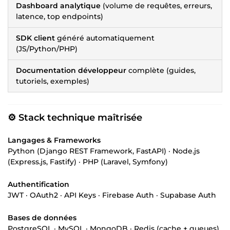
Dashboard analytique
(volume de requêtes, erreurs,
latence, top endpoints)
SDK client
généré automatiquement
(JS/Python/PHP)
Documentation développeur
complète (guides,
tutoriels, exemples)
⚙️ Stack technique maîtrisée
Langages & Frameworks
Python (Django REST Framework, FastAPI) · Node.js
(Express.js, Fastify) · PHP (Laravel, Symfony)
Authentification
JWT · OAuth2 · API Keys · Firebase Auth · Supabase Auth
Bases de données
PostgreSQL · MySQL · MongoDB · Redis (cache + queues)