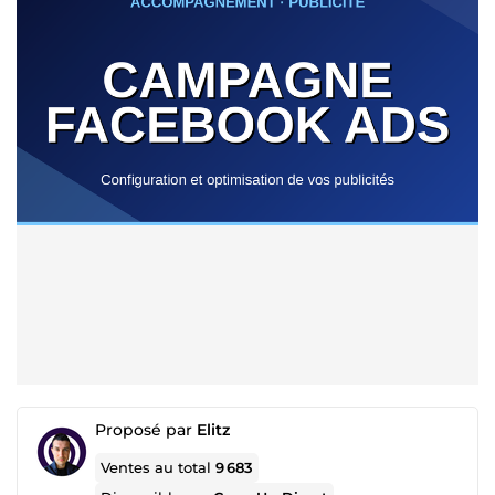
Proposé par
Elitz
Ventes au total
9 683