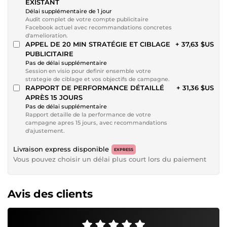
EXISTANT
Délai supplémentaire de 1 jour
Audit complet de votre compte publicitaire
Facebook actuel avec recommandations concretes
d'amelioration.
APPEL DE 20 MIN STRATÉGIE ET CIBLAGE
+ 37,63 $US
PUBLICITAIRE
Pas de délai supplémentaire
Session en visio pour definir ensemble votre
strategie de ciblage et vos objectifs de campagne.
RAPPORT DE PERFORMANCE DÉTAILLÉ
+ 31,36 $US
APRÈS 15 JOURS
Pas de délai supplémentaire
Rapport detaille de la performance de votre
campagne apres 15 jours, avec recommandations
d'ajustement.
Livraison express disponible
EXPRESS
Vous pouvez choisir un délai plus court lors du paiement
Avis des clients