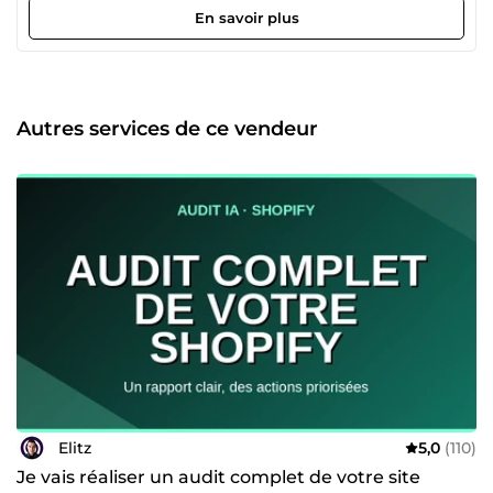
que je vous apporte Rédaction stratégique : des contenus
En savoir plus
qui captent l'attention et convertissent Marketing digital :
des stratégies pensées pour vos objectifs business IA
appliquée : des process optimisés pour livrer plus vite,
mieux, à moindre coût Pourquoi travailler avec moi En
combinant mon expertise terrain à la puissance des outils
Autres services de ce vendeur
d'IA de dernière génération, je vous offre une qualité
premium à un tarif imbattable, avec une réactivité
qu'aucune agence ne peut égaler. De la stratégie à
l'exécution, je suis votre partenaire de confiance pour
transformer votre vision en résultats concrets. Confiez votre
projet à un expert qui sait faire la différence.
Elitz
5,0
(110)
Je vais réaliser un audit complet de votre site