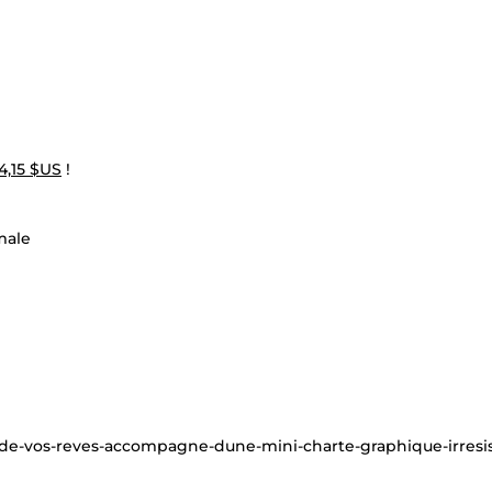
4,15 $US
!
male
-de-vos-reves-accompagne-dune-mini-charte-graphique-irresis