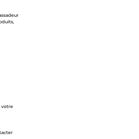
bassadeur
oduits,
 votre
tacter