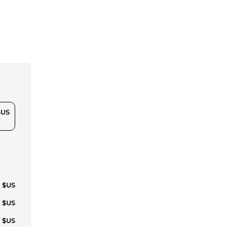
$US
2 $US
3 $US
0 $US