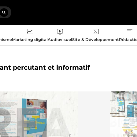
phisme
Marketing digital
Audiovisuel
Site & Développement
Rédacti
iant percutant et informatif