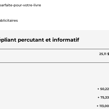
arfaite-pour-votre-livre
blicitaires
pliant percutant et informatif
25,11 
+ 50,2
+ 75,3
+ 113,0