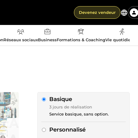
Devenez vendeur
on
Réseaux sociaux
Business
Formations & Coaching
Vie quotidienn
Basique
3 jours de réalisation
Service basique, sans option.
Personnalisé