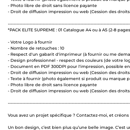
- Photo libre de droit sans licence payante
- Droit de diffusion impression ou web (Cession des droit
------------------------------------------------------------------------------------
*PACK ELITE SUPREME : 01 Catalogue A4 ou à A5 (2-8 pages
- Votre Logo à fournir
- Nombre de retouches : 10
- Respect d'un gabarit d'imprimeur (à fournir ou me dem
- Design professionnel - respect des couleurs (de votre l
- Document en PDF 300DPI pour l'impression, possible 
- Droit de diffusion impression ou web (Cession des droit
- Texte à fournir (photo également si produit ou marque p
- Photo libre de droit sans licence payante
- Droit de diffusion impression ou web (Cession des droit
------------------------------------------------------------------------------------
Vous avez un projet spécifique ? Contactez-moi, et créons 
Un bon design, c’est bien plus qu’une belle image. C’est u