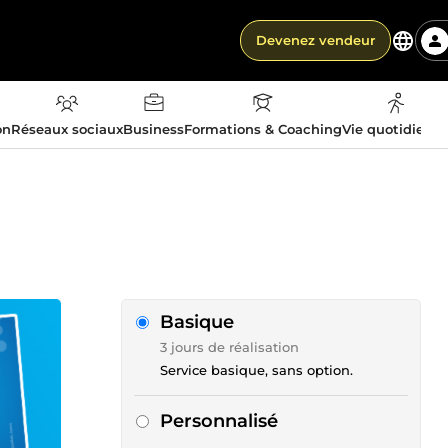
Devenez vendeur
on
Réseaux sociaux
Business
Formations & Coaching
Vie quotidienn
Basique
3 jours de réalisation
Service basique, sans option.
Personnalisé