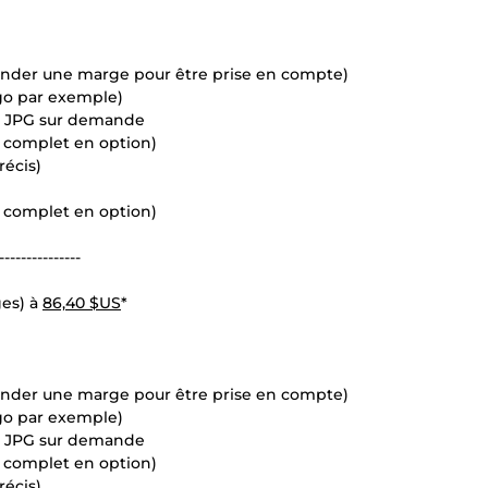
ander une marge pour être prise en compte)
ogo par exemple)
en JPG sur demande
s complet en option)
récis)
s complet en option)
---------------
ges) à
86,40 $US
*
ander une marge pour être prise en compte)
ogo par exemple)
en JPG sur demande
s complet en option)
récis)