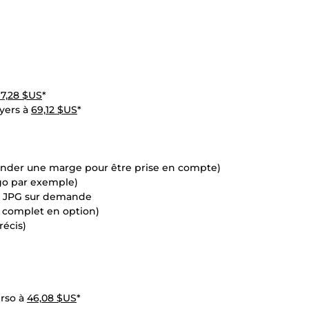
17,28 $US
*
yers à
69,12 $US
*
ander une marge pour être prise en compte)
ogo par exemple)
en JPG sur demande
s complet en option)
récis)
erso à
46,08 $US
*