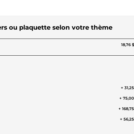
yers ou plaquette selon votre thème
18,76 
+ 31,2
+ 75,0
+ 168,7
+ 56,2