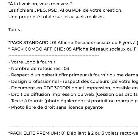
*À la livraison, vous recevez :*
Les fichiers JPEG, PSD, AI ou PDF de votre création.
Une propriété totale sur les visuels réalisés.
Tarifs :
*PACK STANDARD : 01 Affiche Réseaux sociaux ou Flyers à
* PACK COMBO AFFICHE : 05 Affiche Réseaux sociaux ou Fl
-----------------------------------------------------------
- Votre Logo à fournir
- Nombre de retouches : 03
- Respect d'un gabarit d'imprimeur (à fournir ou me dem
- Design professionnel - respect des couleurs (de votre l
- Document en PDF 300DPI pour l'impression, possible 
- Droit de diffusion impression ou web (Cession des droit
- Texte à fournir (photo également si produit ou marque p
- Photo libre de droit sans licence payante
------------------------------------------------------------------------------------
*PACK ELITE PREMIUM : 01 Dépliant à 2 ou 3 volets recto-v