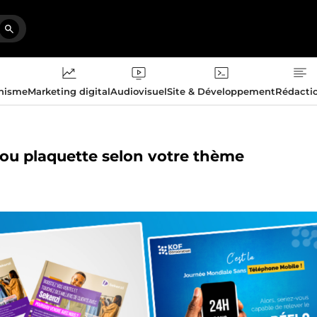
phisme
Marketing digital
Audiovisuel
Site & Développement
Rédacti
s ou plaquette selon votre thème