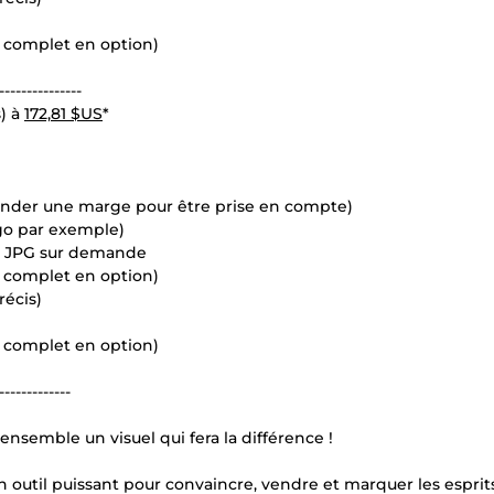
s complet en option)
---------------
) à
172,81 $US
*
ander une marge pour être prise en compte)
ogo par exemple)
en JPG sur demande
s complet en option)
récis)
s complet en option)
-------------
ensemble un visuel qui fera la différence !
n outil puissant pour convaincre, vendre et marquer les esprit