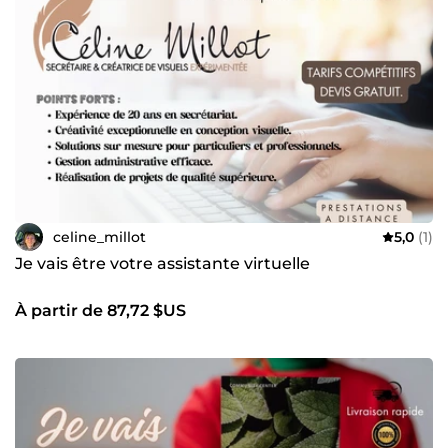
faire gagner du temps, sécuriser vos démarches et vous
apporter une vraie tranquillité d’esprit grâce à une
organisation efficace et professionnelle. ⭐ Pourquoi me
faire confiance ? Sérieuse, discrète et organisée
Communication fluide et respect des délais Capacité
d’adaptation à chaque client et à chaque secteur Vision
globale de l’organisation administrative et de la
communication Je travaille avec méthode, confidentialité
et engagement. 📩 N’hésitez pas à me contacter avant
commande pour échanger sur vos besoins et définir la
solution la plus adaptée.
celine_millot
5,0
(1)
Je vais être votre assistante virtuelle
À partir de 87,72 $US