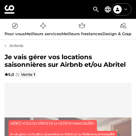
Pour vous
Meilleurs services
Meilleurs freelances
Design & Graph
Airbnb
Je vais gérer vos locations
saisonnières sur Airbnb et/ou Abritel
5,0
(1)
Vente
1