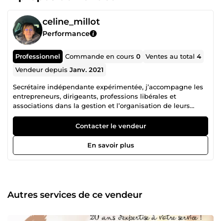
celine_millot
Performance
Professionnel
Commande en cours
0
Ventes au total
4
Vendeur depuis
Janv. 2021
Secrétaire indépendante expérimentée, j’accompagne les
entrepreneurs, dirigeants, professions libérales et
associations dans la gestion et l’organisation de leurs
tâches administratives, afin qu’ils puissent se concentrer
sur leur cœur de métier. Forte de plus de 20 ans
Contacter le vendeur
d’expérience, j’ai accompagné de nombreux clients avec
succès, en leur apportant des solutions concrètes, efficaces
En savoir plus
et adaptées à leurs enjeux. ✅ Ce que je peux prendre en
charge pour vous : Gestion administrative courante (emails,
dossiers, classement, suivi) Rédaction de courriers et
emails professionnels Constitution et suivi de dossiers
(appels d’offres, documents administratifs) Organisation et
Autres services de ce vendeur
coordination d’événements (réunions, événements
virtuels) Appui en communication et community
management (selon besoins) 🎯 Mon objectif : 👉 Vous