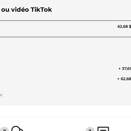
m ou vidéo TikTok
62,68 
+ 37,6
+ 62,6
nt