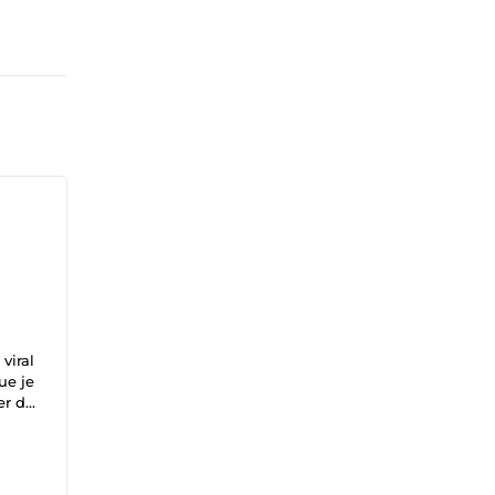
viral
ue je
er du
 ma
 et
as.