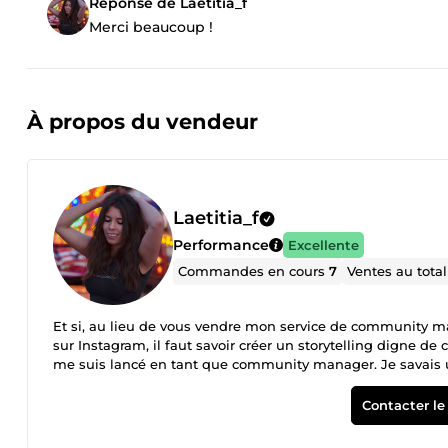
Réponse de Laetitia_f
Merci beaucoup !
À propos du vendeur
Laetitia_f
Performance
Excellente
Commandes en cours
7
Ventes au tota
Et si, au lieu de vous vendre mon service de community mana
sur Instagram, il faut savoir créer un storytelling digne de
me suis lancé en tant que community manager. Je savais u
contenu viral, peu importe la thématique. J’ai donc créé u
stratégie, que j’ai suivie à la lettre. Mon objectif était s
Contacter le
en 40 jours. Et devinez combien d’abonnés j’ai obtenus l
Je n’ai atteint que 100 abonnés la première semaine. Alors p