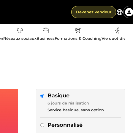
Devenez vendeur
on
Réseaux sociaux
Business
Formations & Coaching
Vie quotidienn
Basique
6 jours de réalisation
Service basique, sans option.
Personnalisé