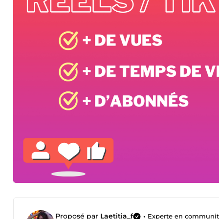
Proposé par
Laetitia_f
•
Experte en communi