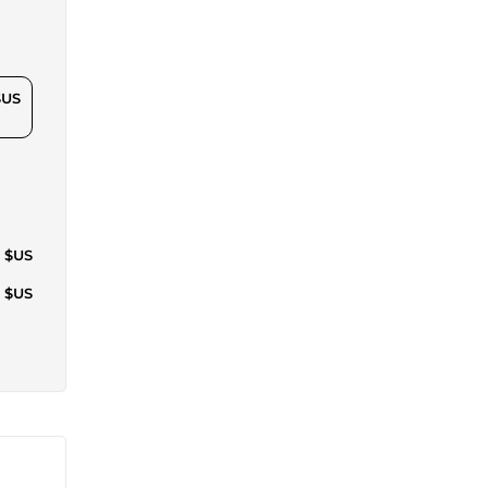
$US
1 $US
8 $US