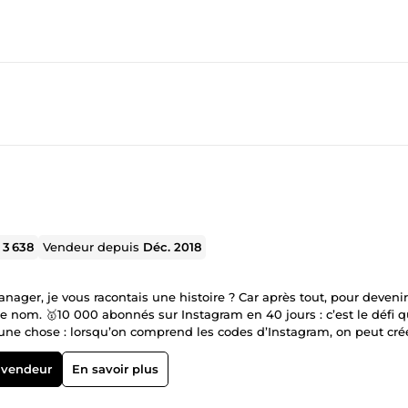
l
3 638
Vendeur depuis
Déc. 2018
ger, je vous racontais une histoire ? Car après tout, pour devenir 
 ce nom. 🥇10 000 abonnés sur Instagram en 40 jours : c’est le défi q
ne chose : lorsqu’on comprend les codes d’Instagram, on peut cré
n compte Instagram dans la thématique du business, puis j’ai écrit
imple : monter un compte Instagram à 10 000 abonnés en partant de 0,
 vendeur
En savoir plus
a première semaine ? Vous vous dites probablement 1 000 ? Même p
ourquoi ai-je continué en étant si loin de l’objectif ? Parce que je