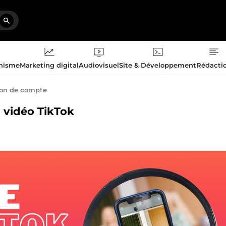
phisme
Marketing digital
Audiovisuel
Site & Développement
Rédacti
ion de compte
u vidéo TikTok