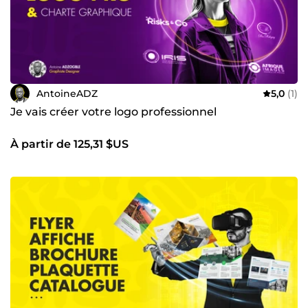
transformer vos idées en réalité ? Si vous recherchez un
créatif passionné et expérimenté pour donner vie à vos
idées, je suis prêt à relever le défi. Ensemble, nous
pouvons créer quelque chose d'extraordinaire. Contactez-
moi pour discuter de votre prochain projet et découvrez
comment nous pouvons collaborer pour atteindre vos
objectifs visuels.
AntoineADZ
5,0
(1)
Je vais créer votre logo professionnel
À partir de 125,31 $US