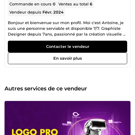
Commande en cours
0
Ventes au total
6
Vendeur depuis
Févr. 2024
Bonjour et bienvenue sur mon profil. Moi c'est Antoine, je
suis une personne serviable et disponible 7/7. Graphiste
Designer depuis 7ans, passionné par la création visuelle et
la conception d'identités uniques. Mon parcours
professionnel varié, allant de l'agence de communication à
Contacter le vendeur
l'imprimerie numérique et offset, m'a permis d'acquérir
une expertise polyvalente et une compréhension
En savoir plus
approfondie des besoins de mes clients. Au fil des années,
j'ai développé ma créativité et des compétences pointues
dans la création d'identités visuelles percutantes. Mon
expertise s'étend également à la conception de
campagnes publicitaires, harmonisant créativité et
Autres services de ce vendeur
efficacité pour maximiser l'impact. Pourquoi travailler avec
moi ? Créativité sans limites : Chaque projet est une
nouvelle opportunité d'innover et de surpasser les
attentes. Engagement envers la qualité : La satisfaction du
client est ma priorité, avec une attention méticuleuse aux
détails. Collaboration Transparente : Je crois en une
communication ouverte pour comprendre pleinement vos
besoins et garantir des résultats exceptionnels. Prêt à