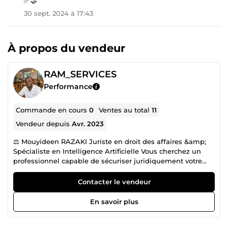
✅🤝
30 sept. 2024 à 17:43
À propos du vendeur
RAM_SERVICES
Performance
Commande en cours
0
Ventes au total
11
Vendeur depuis
Avr. 2023
⚖️ Mouyideen RAZAKI Juriste en droit des affaires &amp;
Spécialiste en Intelligence Artificielle Vous cherchez un
professionnel capable de sécuriser juridiquement votre
activité tout en vous aidant à intégrer des solutions
d’intelligence artificielle ? Vous êtes au bon endroit. Je
Contacter le vendeur
mets à votre disposition une double expertise stratégique :
👉 Droit des affaires 👉 Intelligence artificielle &amp; Legal
En savoir plus
Tech 🎯 Ma mission sur ComeUp Vous aider à : ✔️ Protéger
vos intérêts juridiques ✔️ Rédiger des modèles de contrats