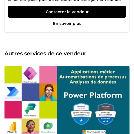
plateforme globale basée sur Dynamics 365 et la Power
Platform, je suis repassé du côté de la réalisation sur ces
Contacter le vendeur
mêmes outils au service d'autres entreprises. Je peux vous
aider à réaliser une partie ou la totalité d'une application
En savoir plus
Power Apps pour gérer votre business, ou bien à mettre en
place ou adapter un processus automatisé avec Power
Automate, ou encore à développer ou améliorer un
tableau de bord Power BI. Ou tout cela à la fois pour créer
de zéro une solution complète. Je peux aussi vous aider à
Autres services de ce vendeur
réparer un dysfonctionnement sur un de ces composants
pour refaire marcher ce qui est en panne, intervenir pour
améliorer ou optimiser quelque chose qui a déjà été
réalisé. N'hésitez pas !