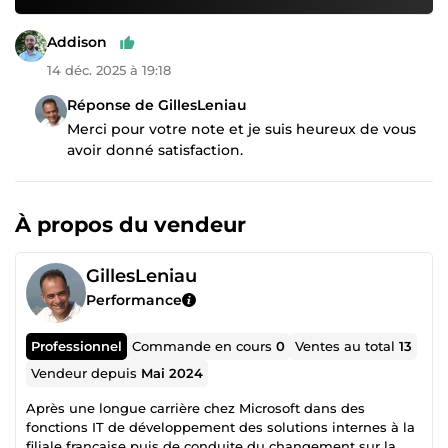
Addison
14 déc. 2025 à 19:18
Réponse de GillesLeniau
Merci pour votre note et je suis heureux de vous
avoir donné satisfaction.
À propos du vendeur
GillesLeniau
Performance
Professionnel
Commande en cours
0
Ventes au total
13
Vendeur depuis
Mai 2024
Après une longue carrière chez Microsoft dans des
fonctions IT de développement des solutions internes à la
filiale française puis de conduite du changement sur la