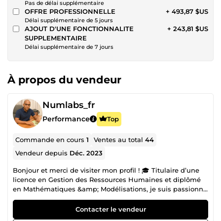
Pas de délai supplémentaire
OFFRE PROFESSIONNELLE
+ 493,87 $US
Délai supplémentaire de 5 jours
AJOUT D'UNE FONCTIONNALITE
+ 243,81 $US
SUPPLEMENTAIRE
Délai supplémentaire de 7 jours
À propos du vendeur
Numlabs_fr
Performance
Top
Commande en cours
1
Ventes au total
44
Vendeur depuis
Déc. 2023
Bonjour et merci de visiter mon profil ! 🎓 Titulaire d’une
licence en Gestion des Ressources Humaines et diplômé
en Mathématiques &amp; Modélisations, je suis passionné
par les nouvelles technologies. 💼 Aujourd’hui, je suis : ✅
Développeur web et mobile (spécialisé en WordPress, sites
Contacter le vendeur
e-commerce, et applications mobiles sur mesure) ✅