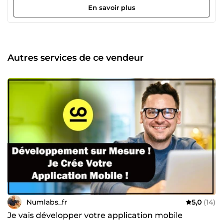
Consultant en Gestion des Ressources Humaines
En savoir plus
(optimisation des talents, stratégies RH) ✅ Coach en
développement de carrière (accompagnement individuel
et professionnel) Je dirige également une agence de
solutions digitales qui accompagne des entreprises et des
particuliers dans la réussite de leurs projets. Vous cherchez
Autres services de ce vendeur
un expert pour votre site web, votre application mobile ou
votre stratégie RH ? 👉 Contactez-moi et transformons
ensemble vos idées en succès ! 📍 NumLabs.fr
Développeur Web &amp; Mobile | Consultant RH | Coach
en Carrière #Développement_Web #Applications_Mobiles
#WordPress #Sites_E-commerce #Consultant_RH
#Coach_Carrière.
Numlabs_fr
5,0
(14)
Je vais développer votre application mobile