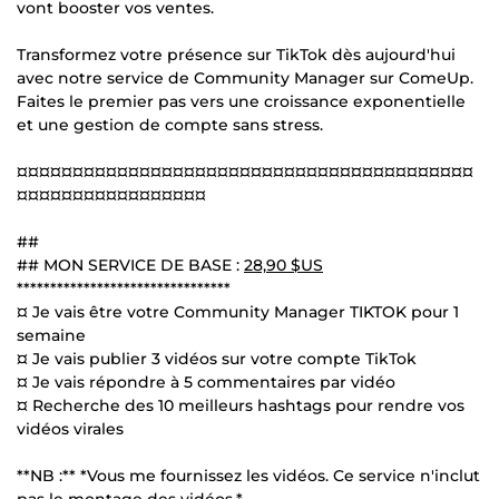
vont booster vos ventes.
Transformez votre présence sur TikTok dès aujourd'hui
avec notre service de Community Manager sur ComeUp.
Faites le premier pas vers une croissance exponentielle
et une gestion de compte sans stress.
¤¤¤¤¤¤¤¤¤¤¤¤¤¤¤¤¤¤¤¤¤¤¤¤¤¤¤¤¤¤¤¤¤¤¤¤¤¤¤¤¤
¤¤¤¤¤¤¤¤¤¤¤¤¤¤¤¤¤
##
## MON SERVICE DE BASE :
28,90 $US
********************************
¤ Je vais être votre Community Manager TIKTOK pour 1
semaine
¤ Je vais publier 3 vidéos sur votre compte TikTok
¤ Je vais répondre à 5 commentaires par vidéo
¤ Recherche des 10 meilleurs hashtags pour rendre vos
vidéos virales
**NB :** *Vous me fournissez les vidéos. Ce service n'inclut
pas le montage des vidéos.*