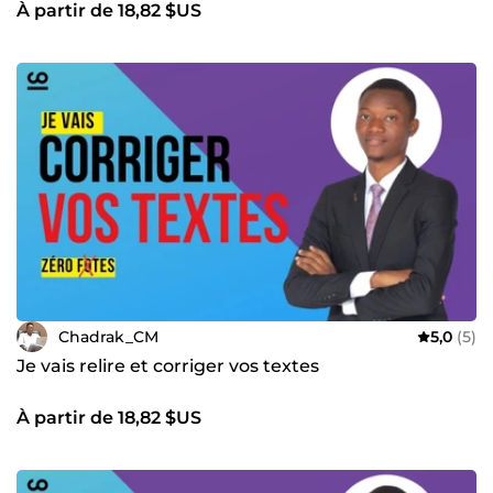
À partir de 18,82 $US
vos ventes. Deux qualités intrinsques à mon travail ¤¤¤¤¤
¤¤¤¤ ¤¤¤¤¤¤¤¤¤ ✅ 100% Engagé ✅ Force de propositions
Mes clients sur ComeUp et moi formons une équipe
gagnante. Je suis déterminé à vous aider à dépasser vos
attentes grâce à une combinaison unique de compétences
et à une approche orientée vers les résultats. Contactez-
moi pour discuter de votre projet. Ensemble, nous pouvons
accomplir de grandes choses. Hâte de travailler avec vous !
🤝
Chadrak_CM
5,0
(5)
Je vais relire et corriger vos textes
À partir de 18,82 $US