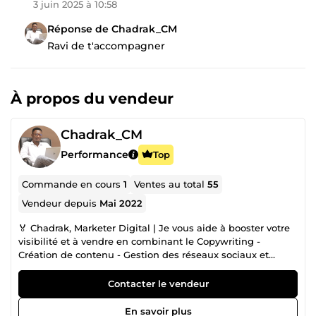
3 juin 2025 à 10:58
Réponse de Chadrak_CM
Ravi de t'accompagner
À propos du vendeur
Chadrak_CM
Performance
Top
Commande en cours
1
Ventes au total
55
Vendeur depuis
Mai 2022
🏅 Chadrak, Marketer Digital | Je vous aide à booster votre
visibilité et à vendre en combinant le Copywriting -
Création de contenu - Gestion des réseaux sociaux et
Publicité) 🏆 +5 ans d'expérience professionnelle dans le
marketing des réseaux sociaux 📌 Certifié sur ComeUp Je
Contacter le vendeur
prône un Partenariat Gagnant-Gagnant &amp; sur le Long
Terme J'ai aidé +30 entrepreneurs comme toi à scaler leurs
En savoir plus