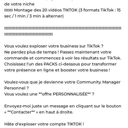
de votre niche
¤¤¤ Montage des 20 vidéos TIKTOK (3 formats TikTok : 15
sec / 1 min / 3 min à alterner)
¤¤¤¤¤¤¤¤¤¤¤¤¤¤¤¤¤¤¤¤¤¤¤¤¤¤¤¤¤¤¤¤¤¤¤¤¤¤¤¤¤
¤¤¤¤¤¤¤¤¤¤¤¤¤¤¤¤¤
Vous voulez exploser votre business sur TikTok ?
Ne perdez plus de temps ! Passez maintenant votre
commande et commencez à voir les résultats sur TikTok.
Choisissez l'un des PACKS ci-dessous pour transformer
votre présence en ligne et booster votre business !
Voulez-vous que je devienne votre Community Manager
Personnel ?
Vous voulez une **offre PERSONNALISÉE** ?
Envoyez-moi juste un message en cliquant sur le bouton
« **Contacter** » en haut à droite.
Hâte d'exploser votre compte TIKTOK !