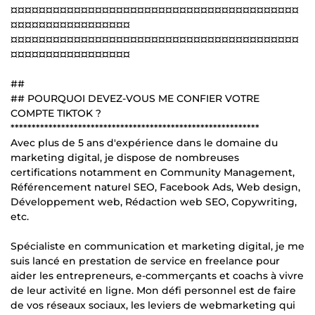
¤¤¤¤¤¤¤¤¤¤¤¤¤¤¤¤¤¤¤¤¤¤¤¤¤¤¤¤¤¤¤¤¤¤¤¤¤¤¤¤¤
¤¤¤¤¤¤¤¤¤¤¤¤¤¤¤¤¤
¤¤¤¤¤¤¤¤¤¤¤¤¤¤¤¤¤¤¤¤¤¤¤¤¤¤¤¤¤¤¤¤¤¤¤¤¤¤¤¤¤
¤¤¤¤¤¤¤¤¤¤¤¤¤¤¤¤¤
##
## POURQUOI DEVEZ-VOUS ME CONFIER VOTRE
COMPTE TIKTOK ?
***********************************************************
Avec plus de 5 ans d'expérience dans le domaine du
marketing digital, je dispose de nombreuses
certifications notamment en Community Management,
Référencement naturel SEO, Facebook Ads, Web design,
Développement web, Rédaction web SEO, Copywriting,
etc.
Spécialiste en communication et marketing digital, je me
suis lancé en prestation de service en freelance pour
aider les entrepreneurs, e-commerçants et coachs à vivre
de leur activité en ligne. Mon défi personnel est de faire
de vos réseaux sociaux, les leviers de webmarketing qui