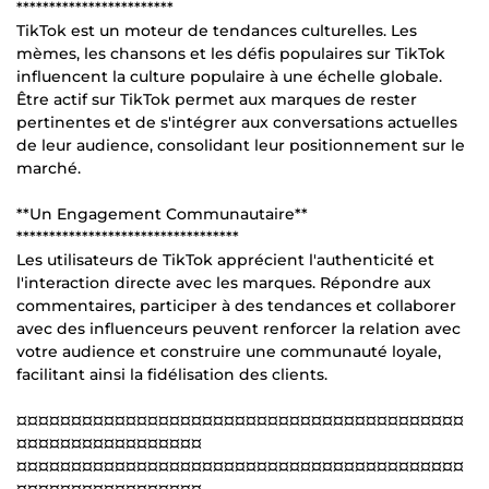
************************
TikTok est un moteur de tendances culturelles. Les
mèmes, les chansons et les défis populaires sur TikTok
influencent la culture populaire à une échelle globale.
Être actif sur TikTok permet aux marques de rester
pertinentes et de s'intégrer aux conversations actuelles
de leur audience, consolidant leur positionnement sur le
marché.
**Un Engagement Communautaire**
**********************************
Les utilisateurs de TikTok apprécient l'authenticité et
l'interaction directe avec les marques. Répondre aux
commentaires, participer à des tendances et collaborer
avec des influenceurs peuvent renforcer la relation avec
votre audience et construire une communauté loyale,
facilitant ainsi la fidélisation des clients.
¤¤¤¤¤¤¤¤¤¤¤¤¤¤¤¤¤¤¤¤¤¤¤¤¤¤¤¤¤¤¤¤¤¤¤¤¤¤¤¤¤
¤¤¤¤¤¤¤¤¤¤¤¤¤¤¤¤¤
¤¤¤¤¤¤¤¤¤¤¤¤¤¤¤¤¤¤¤¤¤¤¤¤¤¤¤¤¤¤¤¤¤¤¤¤¤¤¤¤¤
¤¤¤¤¤¤¤¤¤¤¤¤¤¤¤¤¤