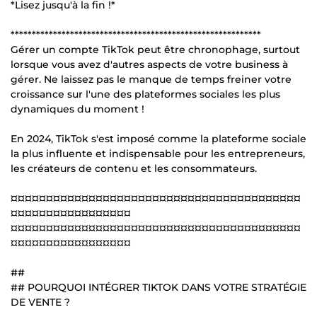
*Lisez jusqu'à la fin !*
***********************************************************
Gérer un compte TikTok peut être chronophage, surtout
lorsque vous avez d'autres aspects de votre business à
gérer. Ne laissez pas le manque de temps freiner votre
croissance sur l'une des plateformes sociales les plus
dynamiques du moment !
En 2024, TikTok s'est imposé comme la plateforme sociale
la plus influente et indispensable pour les entrepreneurs,
les créateurs de contenu et les consommateurs.
¤¤¤¤¤¤¤¤¤¤¤¤¤¤¤¤¤¤¤¤¤¤¤¤¤¤¤¤¤¤¤¤¤¤¤¤¤¤¤¤¤
¤¤¤¤¤¤¤¤¤¤¤¤¤¤¤¤¤
¤¤¤¤¤¤¤¤¤¤¤¤¤¤¤¤¤¤¤¤¤¤¤¤¤¤¤¤¤¤¤¤¤¤¤¤¤¤¤¤¤
¤¤¤¤¤¤¤¤¤¤¤¤¤¤¤¤¤
##
## POURQUOI INTÉGRER TIKTOK DANS VOTRE STRATÉGIE
DE VENTE ?